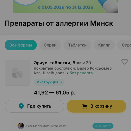
Препараты от аллергии Минск
Все формы
Спрей
Таблетки
Капли
Сир
Эриус, таблетки
,
5 мг
×
20
покрытые оболочкой,
Байер Консьюмер
Кэр
, Швейцария
•
без рецепта
Инструкция
41,92 — 61,05 р.
Где купить
В корзину