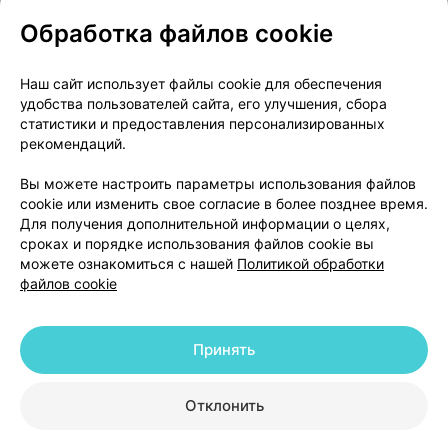
Обработка файлов cookie
О проекте
Новости проекта
Наш сайт использует файлы cookie для обеспечения
удобства пользователей сайта, его улучшения, сбора
Размещение рекламы
Медицинский маркетинг
статистики и предоставления персонализированных
Публичный договор
Доставка
рекомендаций.
Пользовательское соглашение
Вы можете настроить параметры использования файлов
Способы оплаты
Вакансии
Партнеры
cookie или изменить свое согласие в более позднее время.
Написать руководителю 103.by
Для получения дополнительной информации о целях,
сроках и порядке использования файлов cookie вы
Написать в поддержку
можете ознакомиться с нашей
Политикой обработки
Персональные настройки Cookie
файлов cookie
Обработка персональных данных
Принять
© 2026 ООО «Артокс Лаб», УНП 191700409 | 220012, Республика Беларусь,
г. Минск, улица Толбухина, 2, пом. 16 | help@103.by
|
Служба поддержки
+375 291212755
Отклонить