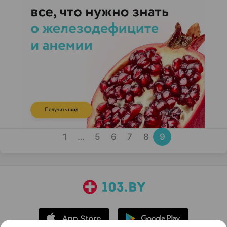
1
…
5
6
7
8
9