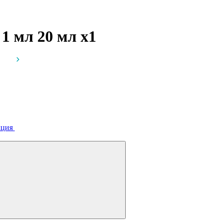
 1 мл 20 мл
x1
кция