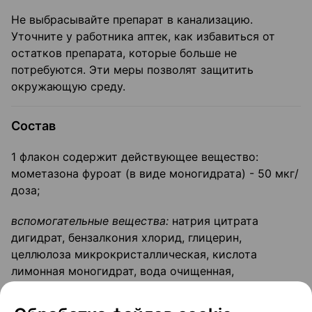
Не выбрасывайте препарат в канализацию.
Уточните у работника аптек, как избавиться от
остатков препарата, которые больше не
потребуются. Эти меры позволят защитить
окружающую среду.
Состав
1 флакон содержит действующее вещество:
мометазона фуроат (в виде моногидрата) - 50 мкг/
доза;
вспомогательные вещества:
натрия цитрата
дигидрат, бензалкония хлорид, глицерин,
целлюлоза микрокристаллическая, кислота
лимонная моногидрат, вода очищенная,
полисорбат 80.