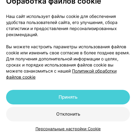
Обработка файлов cookie
Внешний вид препарата и содержимое
Наш сайт использует файлы cookie для обеспечения
упаковки
удобства пользователей сайта, его улучшения, сбора
статистики и предоставления персонализированных
ХУМАР МОМЕКС, спрей назальный, дозированный
рекомендаций.
50 мкг/доза: назальная суспензия, используемая в
Вы можете настроить параметры использования файлов
виде спрея с дозатором. Белая, непрозрачная
cookie или изменить свое согласие в более позднее время.
суспензия, однородная после встряхивания.
Для получения дополнительной информации о целях,
сроках и порядке использования файлов cookie вы
Флакон, оснащенный ручным распылителем и
можете ознакомиться с нашей
Политикой обработки
защитным колпачком, содержащий 18 г суспензии
файлов cookie
на 140 доз.
Принять
Условия отпуска
По рецепту.
Отклонить
Держатель регистрационного удостоверения и
Персональные настройки Cookie
Каталог
Корзина
Избранное
Профиль
производитель: