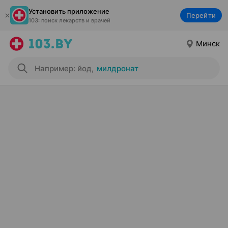
Установить приложение
Перейти
103: поиск лекарств и врачей
Минск
Например: йод
,
милдронат