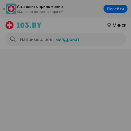
Установить приложение
Перейти
103: поиск лекарств и врачей
Минск
Например: йод
,
милдронат