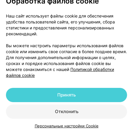
Обработка файлов cookie
По 120 доз в стеклянном флаконе коричневого
цвета с дозирующим устройством, адаптером для
Наш сайт использует файлы cookie для обеспечения
интраназального введения и колпачком для
удобства пользователей сайта, его улучшения, сбора
защиты адаптера от пыли вместе с листком-
статистики и предоставления персонализированных
вкладышем (инструкцией по медицинскому
рекомендаций.
применению) помещают во вторичную упаковку
Вы можете настроить параметры использования файлов
(пачку из картона).
cookie или изменить свое согласие в более позднее время.
Для получения дополнительной информации о целях,
сроках и порядке использования файлов cookie вы
Условия отпуска из аптек
можете ознакомиться с нашей
Политикой обработки
файлов cookie
По рецепту.
Держатель регистрационного удостоверения
Принять
Открытое акционерное общество «Экзон»
Республика Беларусь, 225612, Брестская область,
Отклонить
г. Дрогичин, ул. Ленина, 202
тел./факс: тел./факс: +375 1644 2 00 02, 2 00 03
адрес электронной почты: bm@ekzon.by
Персональные настройки Cookie
Каталог
Корзина
Избранное
Профиль