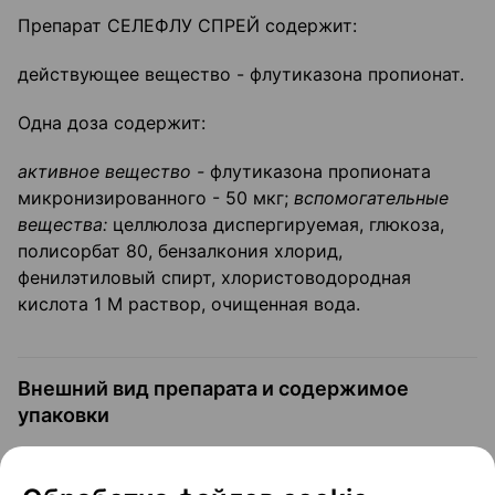
Препарат СЕЛЕФЛУ СПРЕЙ содержит:
действующее вещество - флутиказона пропионат.
Одна доза содержит:
активное вещество -
флутиказона пропионата
микронизированного - 50 мкг;
вспомогательные
вещества:
целлюлоза диспергируемая, глюкоза,
полисорбат 80, бензалкония хлорид,
фенилэтиловый спирт, хлористоводородная
кислота 1 М раствор, очищенная вода.
Внешний вид препарата и содержимое
упаковки
Белая непрозрачная суспензия.