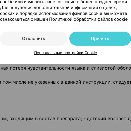
cookie или изменить свое согласие в более позднее время.
Для получения дополнительной информации о целях,
сроках и порядке использования файлов cookie вы можете
ознакомиться с нашей
Политикой обработки файлов cookie
омощью следующей шкалы: очень часто (> 1/10), часто
Отклонить
Принять
, редко (> 1/10000 <1/1000), очень редко (<1/10000), неи
нии имеющихся данных).
Персональные настройки Cookie
куса, раздражение слизистой оболочки рта, задержка
енная потеря чувствительности языка и слизистой обол
в том числе не указанных в данной инструкции, следуе
м, входящим в состав препарата; - детский возраст до