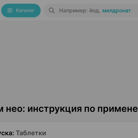
Каталог
Например: йод
,
милдронат
м нео: инструкция по примен
уска
:
Таблетки