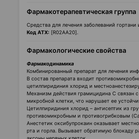
Фармакотерапевтическая группа
Средства для лечения заболеваний гортани 
Код АТХ:
[R02AA20].
Фармакологические свойства
Фармакодинамика
Комбинированный препарат для лечения инф
В состав препарата входит противомикробн
цетилпиридиния хлорид и местноанестезир
Механизм действия грамицидина С связан 
микробной клетки, что нарушает ее устойчи
Цетилпиридиния хлорид – антисептик из гр
противомикробным и противогрибковым (Cand
Анестетик оксибупрокаин оказывает местно
рта и горла. Вызывает обратимую блокаду 
аксоны нервных клеток.