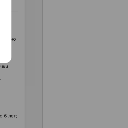
 (>
звестно
очки
т
 6 лет;