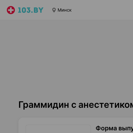
Минск
Граммидин с анестетико
Форма вып