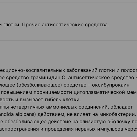
и глотки. Прочие антисептические средства.
екционно-воспалительных заболеваний глотки и полост
ое средство грамицидин С, антисептическое средство 
ующее (обезболивающее) средство – оксибупрокаин.
с повышением проницаемости цитоплазматической ме
вость и вызывает гибель клетки.
уппы четвертичных аммониевых соединений, обладает
ida albicans) действием, не влияет на микобактерии.
е обезболивающее действие на слизистую оболочку п
распространения и проведения нервных импульсов чере