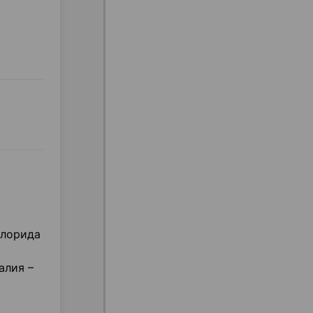
хлорида
алия –