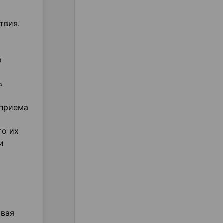
твия.
а
ь
 приема
то их
и
ивая