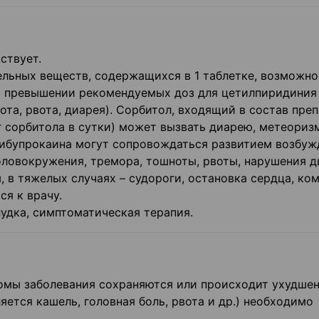
ствует.
ельных веществ, содержащихся в 1 таблетке, возможно
 превышении рекомендуемых доз для цетилпиридиния
та, рвота, диарея). Сорбитол, входящий в состав преп
г сорбитола в сутки) может вызвать диарею, метеориз
ибупрокаина могут сопровождаться развитием возбуж
оловокружения, тремора, тошноты, рвоты, нарушения д
 в тяжелых случаях – судороги, остановка сердца, ком
я к врачу.
лудка, симптоматическая терапия.
омы заболевания сохраняются или происходит ухудше
яется кашель, головная боль, рвота и др.) необходимо