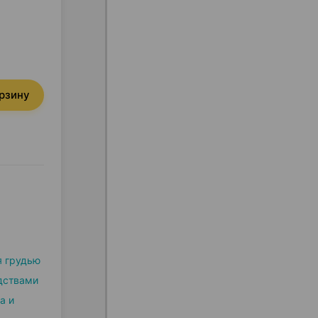
орзину
я грудью
дствами
а и