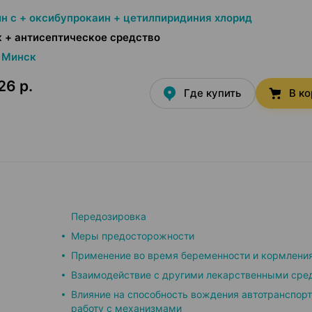
н с + оксибупрокаин + цетилпиридиния хлорид
 + антисептическое средство
Минск
26 р.
Где купить
В к
Передозировка
Меры предосторожности
Применение во время беременности и кормлени
Взаимодействие с другими лекарственными сре
Влияние на способность вождения автотранспорт
работу с механизмами