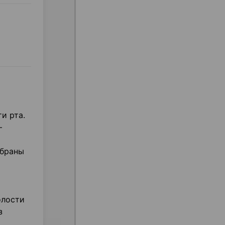
и рта.
–
мбраны
олости
з