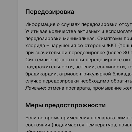
Передозировка
Информация о случаях передозировки отсут
Учитывая количества активных и вспомогат
передозировки минимальная. Симптомы при
хлорида – нарушения со стороны ЖКТ (тошно
при значительной передозировке (более 30 
Системные эффекты при передозировке окс
раздражительности, астении, сонливости, г
брадикардии, атриовентрикулярной блокады,
случае передозировки необходимо обратитьс
Лечение
: отмена препарата, промывание же
Меры предосторожности
Если во время применения препарата симпт
состояния (поднимается температура, появл
обратиться к врачу.