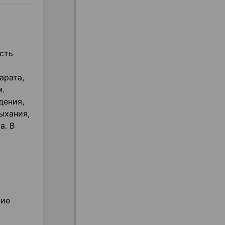
сть
арата,
м.
дения,
ыхания,
а. В
ние