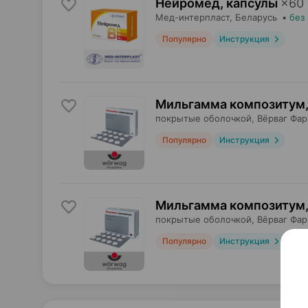
Нейромед, капсулы
×
60
Мед-интерпласт
, Беларусь
•
без
Популярно
Инструкция
Мильгамма композитум,
покрытые оболочкой,
Вёрваг Фа
Популярно
Инструкция
Мильгамма композитум,
покрытые оболочкой,
Вёрваг Фа
Популярно
Инструкция