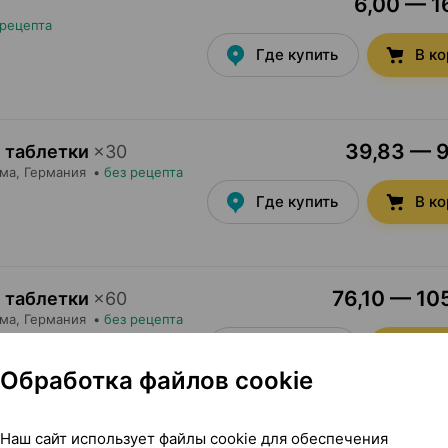
6,00 — 16
 рецепта
Где купить
В к
39,83 — 9
 таблетки
×
30
рма
, Германия
•
без рецепта
Где купить
В к
76,10 — 105
 таблетки
×
60
рма
, Германия
•
без рецепта
Где купить
В к
Обработка файлов cookie
Наш сайт использует файлы cookie для обеспечения