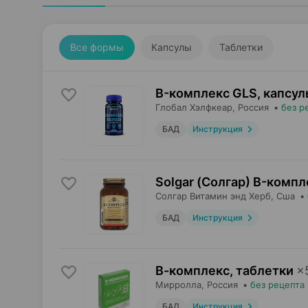
Все формы
Капсулы
Таблетки
B-комплекс GLS, капсул
Глобал Хэлфкеар
, Россия
•
без р
БАД
Инструкция
Solgar (Солгар) B-компл
Солгар Витамин энд Херб
, Сша
•
БАД
Инструкция
В-комплекс, таблетки
×
Мирролла
, Россия
•
без рецепта
БАД
Инструкция