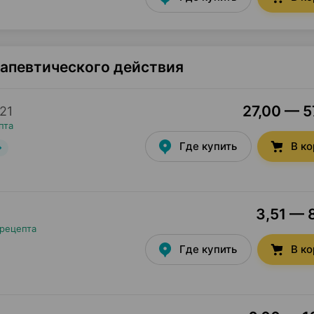
рапевтического действия
27,00 — 5
21
пта
Где купить
В к
3,51 — 8
 рецепта
Где купить
В к