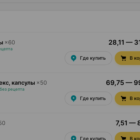
28,11 — 3
ы
×
60
ецепта
Где купить
В к
69,75 — 99
екс, капсулы
×
50
без рецепта
Где купить
В к
7,51 — 
50
Где купить
В к