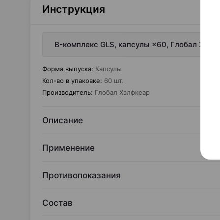
Инструкция
B-комплекс GLS, капсулы ×60, Глобал Хэлф
Форма выпуска
:
Капсулы
Кол-во в упаковке
:
60 шт.
Производитель
:
Глобал Хэлфкеар
Описание
Применение
Противопоказания
Состав