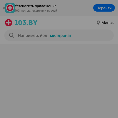
Установить приложение
Перейти
103: поиск лекарств и врачей
Минск
Например: йод
,
милдронат