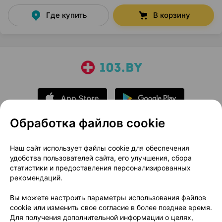
Где купить
В корзину
Обработка файлов cookie
О проекте
Новости проекта
Наш сайт использует файлы cookie для обеспечения
удобства пользователей сайта, его улучшения, сбора
Размещение рекламы
Медицинский маркетинг
статистики и предоставления персонализированных
Публичный договор
Доставка
рекомендаций.
Пользовательское соглашение
Вы можете настроить параметры использования файлов
Способы оплаты
Вакансии
Партнеры
cookie или изменить свое согласие в более позднее время.
Написать руководителю 103.by
Для получения дополнительной информации о целях,