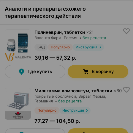
Аналоги и препараты схожего
терапевтического действия
Полиневрин, таблетки
×
21
Валента Фарм
, Россия
•
без рецепта
БАД
Популярно
Инструкция
39,16 — 57,32 р.
Где купить
В корзину
Мильгамма композитум, таблетки
×
60
покрытые оболочкой,
Вёрваг Фарма
,
Германия
•
без рецепта
Популярно
Инструкция
77,27 — 104,50 р.