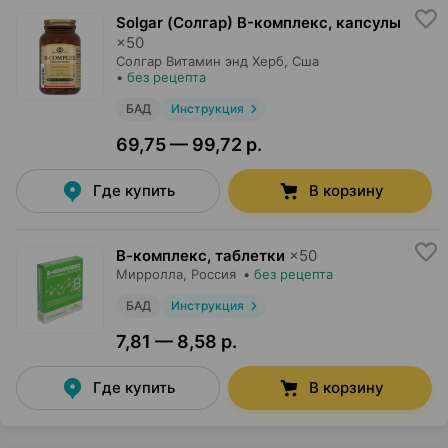
Solgar (Солгар) B-комплекс, капсулы
×
50
Солгар Витамин энд Херб
, Сша
•
без рецепта
БАД
Инструкция
69,75 — 99,72 р.
Где купить
В корзину
В-комплекс, таблетки
×
50
Мирролла
, Россия
•
без рецепта
БАД
Инструкция
7,81 — 8,58 р.
Где купить
В корзину