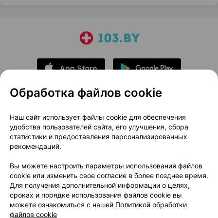
Обработка файлов cookie
О проекте
Новости проекта
Наш сайт использует файлы cookie для обеспечения
удобства пользователей сайта, его улучшения, сбора
Размещение рекламы
Медицинский маркетинг
статистики и предоставления персонализированных
Публичный договор
Доставка
рекомендаций.
Пользовательское соглашение
Вы можете настроить параметры использования файлов
Способы оплаты
Вакансии
Партнеры
cookie или изменить свое согласие в более позднее время.
Написать руководителю 103.by
Для получения дополнительной информации о целях,
сроках и порядке использования файлов cookie вы
Написать в поддержку
можете ознакомиться с нашей
Политикой обработки
Персональные настройки Cookie
файлов cookie