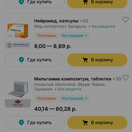
Где купить
В корзину
Нейромед, капсулы
×
30
Мед-интерпласт
, Беларусь
•
без рецепта
Популярно
Инструкция
6,00 — 8,89 р.
Где купить
В корзину
Мильгамма композитум, таблетки
×
30
покрытые оболочкой,
Вёрваг Фарма
,
Германия
•
без рецепта
Популярно
Инструкция
40,14 — 60,28 р.
Где купить
В корзину