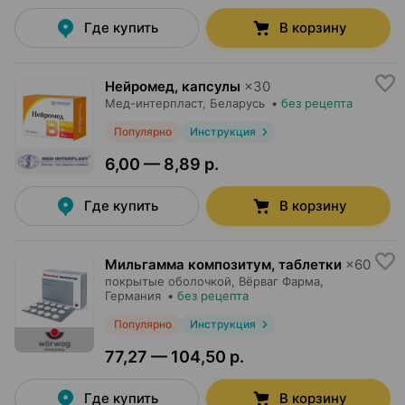
Где купить
В корзину
Нейромед, капсулы
×
30
Мед-интерпласт
, Беларусь
•
без рецепта
Популярно
Инструкция
6,00 — 8,89 р.
Где купить
В корзину
Мильгамма композитум, таблетки
×
60
покрытые оболочкой,
Вёрваг Фарма
,
Германия
•
без рецепта
Популярно
Инструкция
77,27 — 104,50 р.
Где купить
В корзину