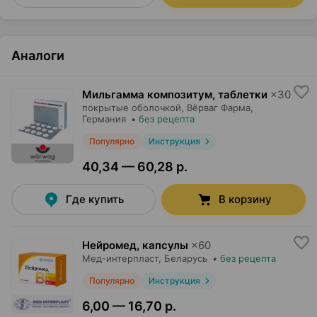
Аналоги
Мильгамма композитум, таблетки
×
30
покрытые оболочкой,
Вёрваг Фарма
,
Германия
•
без рецепта
Популярно
Инструкция
40,34 — 60,28 р.
Где купить
В корзину
Нейромед, капсулы
×
60
Мед-интерпласт
, Беларусь
•
без рецепта
Популярно
Инструкция
6,00 — 16,70 р.