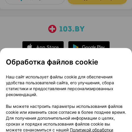
Обработка файлов cookie
О проекте
Новости проекта
Наш сайт использует файлы cookie для обеспечения
удобства пользователей сайта, его улучшения, сбора
Размещение рекламы
Медицинский маркетинг
статистики и предоставления персонализированных
Публичный договор
Доставка
рекомендаций.
Пользовательское соглашение
Вы можете настроить параметры использования файлов
Способы оплаты
Вакансии
Партнеры
cookie или изменить свое согласие в более позднее время.
Написать руководителю 103.by
Для получения дополнительной информации о целях,
сроках и порядке использования файлов cookie вы
Написать в поддержку
можете ознакомиться с нашей
Политикой обработки