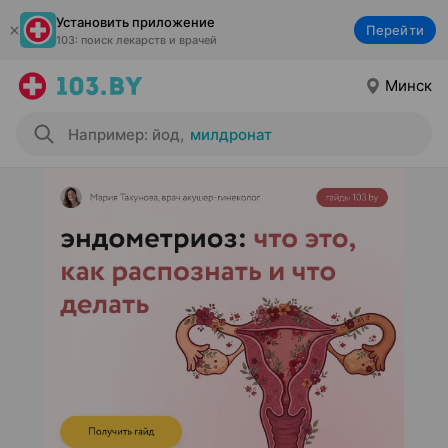
Установить приложение
Перейти
103: поиск лекарств и врачей
Минск
Например: йод
,
милдронат