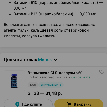
Витамин В10 (парааминобензойная кислота) —
300 мг;
Витамин В12 (цианокобаламин) — 0,009 мг.
Вспомогательные вещества: антислеживающие
агенты тальк, кальциевая соль стеариновой
кислоты, капсула (желатин).
Цены в аптеках
Минск
B-комплекс GLS, капсулы
×
60
Глобал Хэлфкеар
, Россия
•
без рецепта
БАД
Инструкция
31,23 — 31,48 р.
Где купить
В корзину