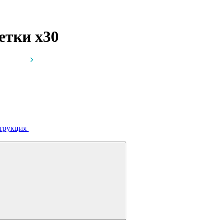
летки
x30
трукция