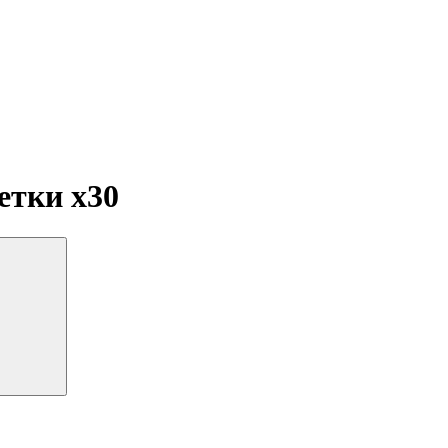
летки
x30