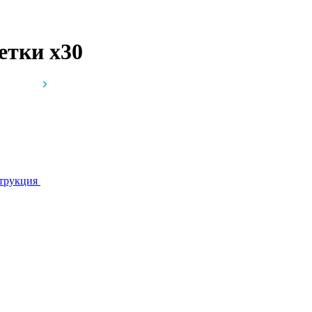
летки
x30
трукция