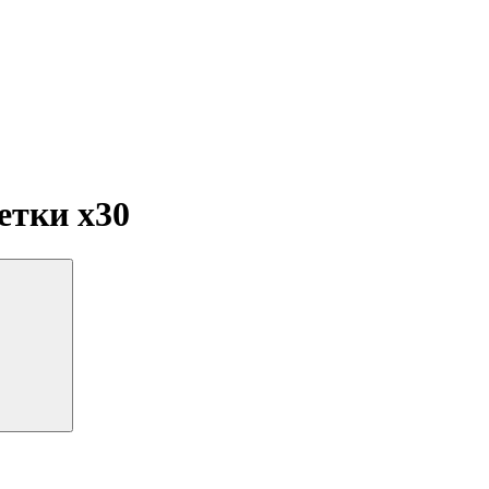
летки
x30