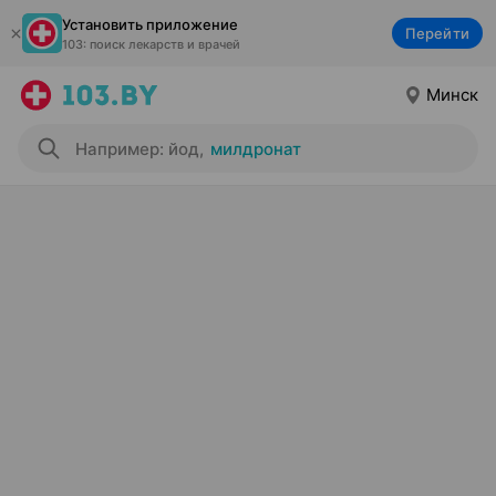
Установить приложение
Перейти
103: поиск лекарств и врачей
Минск
Например: йод
,
милдронат