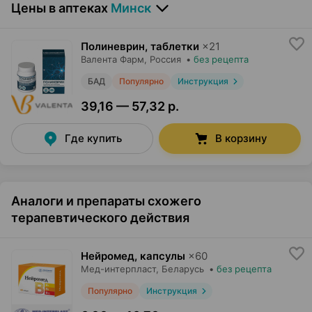
Цены в аптеках
Минск
Полиневрин, таблетки
×
21
Валента Фарм
, Россия
•
без рецепта
БАД
Популярно
Инструкция
39,16 — 57,32 р.
Где купить
В корзину
Аналоги и препараты схожего
терапевтического действия
Нейромед, капсулы
×
60
Мед-интерпласт
, Беларусь
•
без рецепта
Популярно
Инструкция