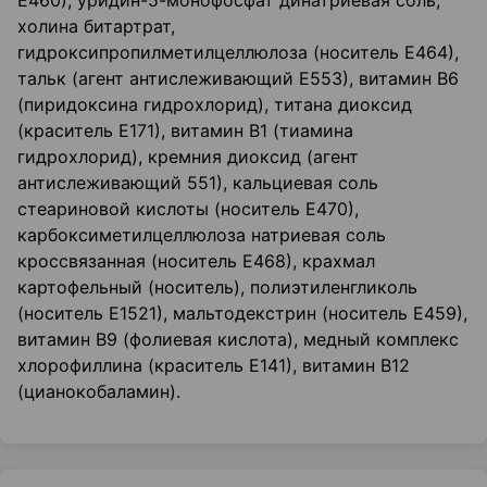
Е460), уридин-5-монофосфат динатриевая соль,
холина битартрат,
гидроксипропилметилцеллюлоза (носитель Е464),
тальк (агент антислеживающий Е553), витамин В6
(пиридоксина гидрохлорид), титана диоксид
(краситель Е171), витамин В1 (тиамина
гидрохлорид), кремния диоксид (агент
антислеживающий 551), кальциевая соль
стеариновой кислоты (носитель Е470),
карбоксиметилцеллюлоза натриевая соль
кроссвязанная (носитель Е468), крахмал
картофельный (носитель), полиэтиленгликоль
(носитель Е1521), мальтодекстрин (носитель Е459),
витамин В9 (фолиевая кислота), медный комплекс
хлорофиллина (краситель Е141), витамин В12
(цианокобаламин).