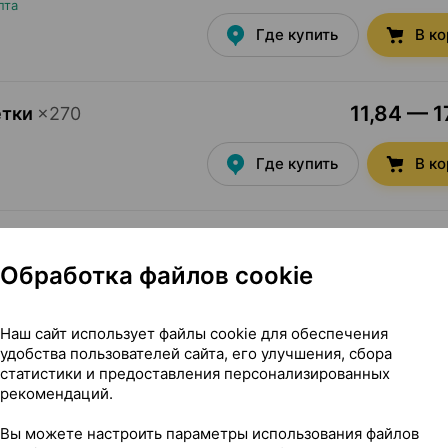
пта
Где купить
В к
11,84 — 1
етки
×
270
Где купить
В к
2,60 — 4
р, драже
×
50
Обработка файлов cookie
Где купить
В к
Наш сайт использует файлы cookie для обеспечения
удобства пользователей сайта, его улучшения, сбора
3,39 — 
млэнд био, таблетки
статистики и предоставления персонализированных
рекомендаций.
 рецепта
Где купить
В к
Вы можете настроить параметры использования файлов