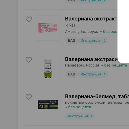
Валериана экстракт фор
×
30
Аматег
, Беларусь
•
без рецепта
БАД
Инструкция
Валериана экстрасила,
Парафарм
, Россия
•
без рецепта
БАД
Инструкция
Валериана-белмед, таб
покрытые оболочкой,
Белмедпре
•
без рецепта
Инструкция