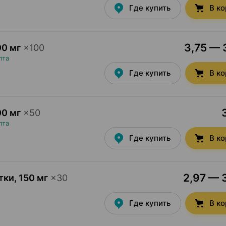
Где купить
В к
3,75 — 3
00 мг
×
100
пта
Где купить
В к
00 мг
×
50
пта
Где купить
В к
2,97 — 3
тки
,
150 мг
×
30
Где купить
В к