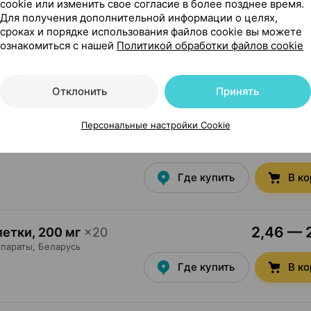
cookie или изменить свое согласие в более позднее время.
Для получения дополнительной информации о целях,
сроках и порядке использования файлов cookie вы можете
5,38 — 5
те, таблетки
,
600 мг
ознакомиться с нашей
Политикой обработки файлов cookie
Где купить
В к
Отклонить
Принять
Персональные настройки Cookie
3,50 — 4
 драже
×
50
Где купить
В к
2,46 — 2
летки
,
200 мг
×
20
параты
, Беларусь
Где купить
В к