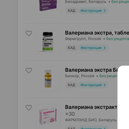
Биоздравит
, Беларусь
•
без реце
БАД
Инструкция
Валериана экстра, табл
Фармгрупп
, Россия
•
без рецепта
БАД
Инструкция
Валериана экстра Биоко
Биокор
, Россия
•
без рецепта
БАД
Инструкция
Валериана экстракт Фар
×
30
ФАРМЛЭНД БИО
, Беларусь
•
без
БАД
Инструкция