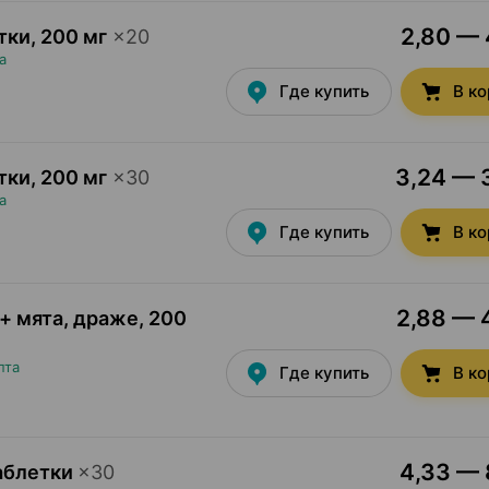
2,80 — 
тки
,
200 мг
×
20
а
Где купить
В к
3,24 — 3
тки
,
200 мг
×
30
а
Где купить
В к
2,88 — 4
+ мята, драже
,
200
пта
Где купить
В к
4,33 — 
аблетки
×
30