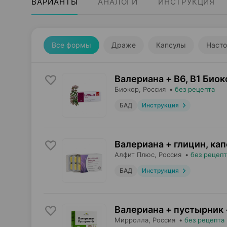
ВАРИАНТЫ
АНАЛОГИ
ИНСТРУКЦИЯ
Все формы
Драже
Капсулы
Насто
Валериана + B6, B1 Биок
Биокор
, Россия
•
без рецепта
БАД
Инструкция
Валериана + глицин, ка
Алфит Плюс
, Россия
•
без рецепт
БАД
Инструкция
Валериана + пустырник 
Мирролла
, Россия
•
без рецепта