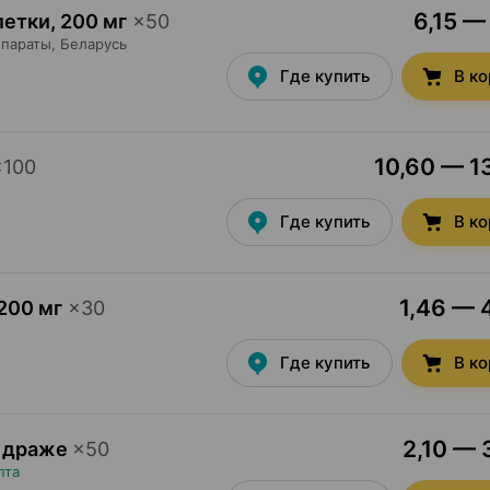
6,15 — 
летки
,
200 мг
×
50
параты
, Беларусь
Где купить
В к
10,60 — 13
×
100
Где купить
В к
1,46 — 4
200 мг
×
30
Где купить
В к
2,10 — 
, драже
×
50
пта