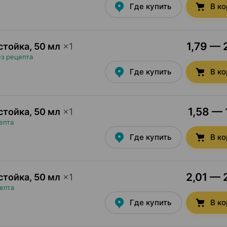
Где купить
В к
1,79 — 
стойка
,
50 мл
×
1
ез рецепта
Где купить
В к
1,58 — 
стойка
,
50 мл
×
1
епта
Где купить
В к
2,01 — 
стойка
,
50 мл
×
1
епта
Где купить
В к