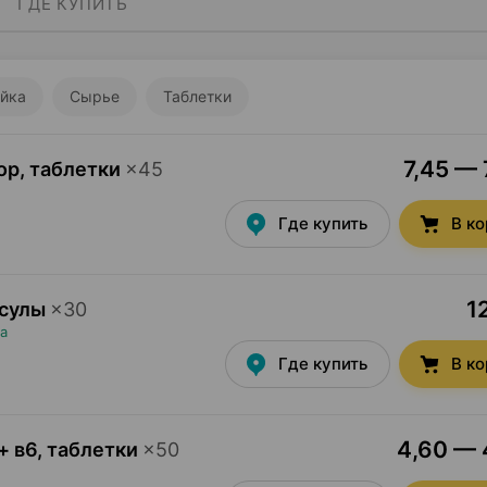
ГДЕ КУПИТЬ
йка
Сырье
Таблетки
7,45 — 
ор, таблетки
×
45
Где купить
В к
1
псулы
×
30
а
Где купить
В к
4,60 — 4
+ в6, таблетки
×
50