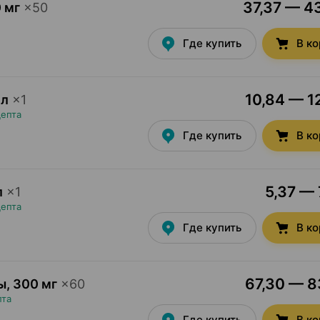
37,37 — 43
 мг
×
50
Где купить
В к
10,84 — 12
мл
×
1
цепта
Где купить
В к
5,37 — 
л
×
1
цепта
Где купить
В к
67,30 — 83
ы
,
300 мг
×
60
пта
Где купить
В к