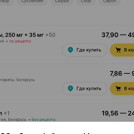
твор
Суспензия
Сырье
Сбор
Сироп
37,90 — 49
ы
,
250 мг + 35 мг
×
50
ия
•
по рецепту
Где купить
В к
7,86 — 
параты
, Беларусь
Где купить
В к
19,56 — 24
л
×
1
гия
, Беларусь
•
без рецепта
Где купить
В к