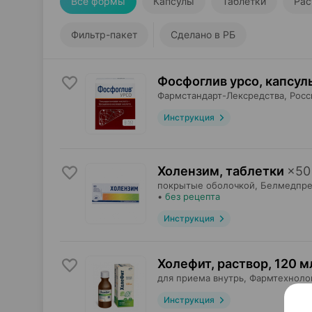
Все формы
Капсулы
Таблетки
Рас
Фильтр-пакет
Сделано в РБ
Фосфоглив урсо, капсул
Фармстандарт-Лексредства
, Росс
Инструкция
Холензим, таблетки
×
50
покрытые оболочкой,
Белмедпре
•
без рецепта
Инструкция
Холефит, раствор
,
120 м
для приема внутрь,
Фармтехноло
Инструкция