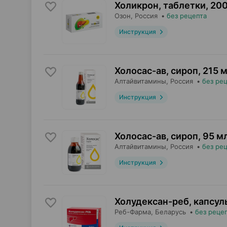
Холикрон, таблетки
,
200
Озон
, Россия
•
без рецепта
Инструкция
Холосас-ав, сироп
,
215 
Алтайвитамины
, Россия
•
без ре
Инструкция
Холосас-ав, сироп
,
95 м
Алтайвитамины
, Россия
•
без ре
Инструкция
Холудексан-реб, капсул
Реб-Фарма
, Беларусь
•
без реце