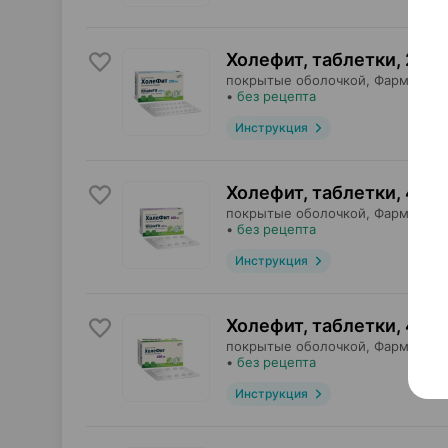
Холефит, таблетки
,
200 
покрытые оболочкой,
Фармтехно
•
без рецепта
Инструкция
Холефит, таблетки
,
400 
покрытые оболочкой,
Фармтехно
•
без рецепта
Инструкция
Холефит, таблетки
,
400 
покрытые оболочкой,
Фармтехно
•
без рецепта
Инструкция