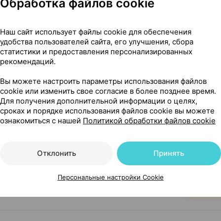
Обработка файлов cookie
12,15 — 1
мг
×
60
Наш сайт использует файлы cookie для обеспечения
логия
, Беларусь
удобства пользователей сайта, его улучшения, сбора
статистики и предоставления персонализированных
Где купить
В к
рекомендаций.
Вы можете настроить параметры использования файлов
cookie или изменить свое согласие в более позднее время.
16,17 — 1
мг
×
30
Для получения дополнительной информации о целях,
логия
, Беларусь
сроках и порядке использования файлов cookie вы можете
Где купить
В к
ознакомиться с нашей
Политикой обработки файлов cookie
Отклонить
Принять
29,76 — 37
мг
×
60
логия
, Беларусь
Персональные настройки Cookie
Где купить
В к