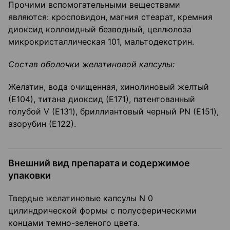
Прочими вспомогательными веществами
являются: кросповидон, магния стеарат, кремния
диоксид коллоидный безводный, целлюлоза
микрокристаллическая 101, мальтодекстрин.
Состав оболочки желатиновой капсулы:
Желатин, вода очищенная, хинолиновый желтый
(Е104), титана диоксид (Е171), патентованный
голубой V (Е131), бриллиантовый черный PN (Е151),
азорубин (Е122).
Внешний вид препарата и содержимое
упаковки
Твердые желатиновые капсулы N 0
цилиндрической формы с полусферическими
концами темно-зеленого цвета.