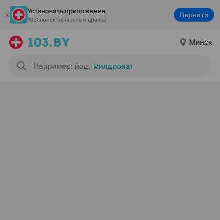
Установить приложение
Перейти
103: поиск лекарств и врачей
Минск
Например: йод
,
милдронат