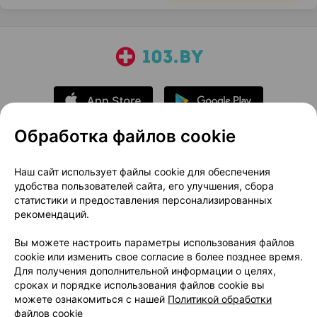
Обработка файлов cookie
О проекте
Новости проекта
Наш сайт использует файлы cookie для обеспечения
удобства пользователей сайта, его улучшения, сбора
Размещение рекламы
Медицинский маркетинг
статистики и предоставления персонализированных
Публичный договор
Доставка
рекомендаций.
Пользовательское соглашение
Вы можете настроить параметры использования файлов
Способы оплаты
Вакансии
Партнеры
cookie или изменить свое согласие в более позднее время.
Написать руководителю 103.by
Для получения дополнительной информации о целях,
сроках и порядке использования файлов cookie вы
Написать в поддержку
можете ознакомиться с нашей
Политикой обработки
Персональные настройки Cookie
файлов cookie