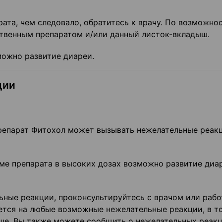
ата, чем следовало, обратитесь к врачу. По возможно
ственным препаратом и/или данный листок-вкладыш.
можно развитие диареи.
ции
репарат Фитохол может вызывать нежелательные реакц
ме препарата в высоких дозах возможно развитие диа
льные реакции, проконсультируйтесь с врачом или раб
ется на любые возможные нежелательные реакции, в т
ыше. Вы также можете сообщить о нежелательных реакц