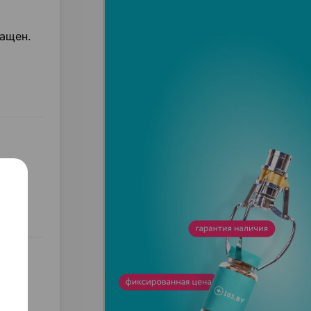
ащен.
и