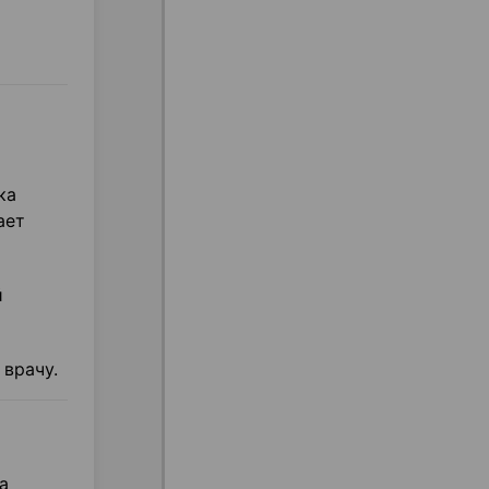
ка
ает
й
 врачу.
а