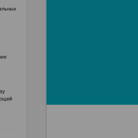
нальных
ние
зу
ующей