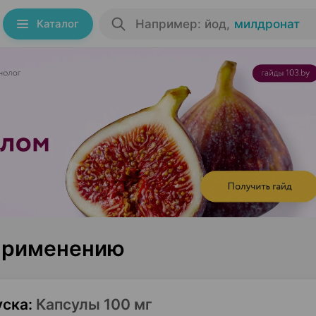
Каталог
Например: йод
,
милдронат
 применению
уска
:
Капсулы 100 мг