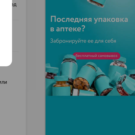
, перед
или