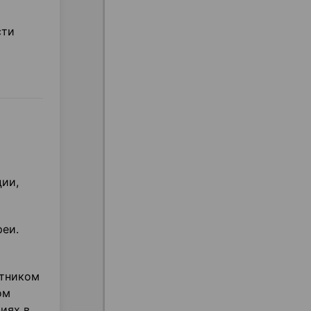
сти
ии,
реи.
отником
ом
иях в