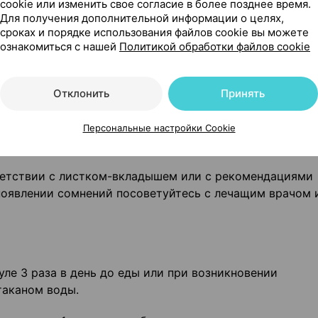
cookie или изменить свое согласие в более позднее время.
аете, что забеременели, или планируете беременность
Для получения дополнительной информации о целях,
тесь с лечащим врачом или работником аптеки.
сроках и порядке использования файлов cookie вы можете
ознакомиться с нашей
Политикой обработки файлов cookie
твами и работа с механизмами
Отклонить
Принять
Персональные настройки Cookie
ветствии с листком-вкладышем или с рекомендациями
 появлении сомнений посоветуйтесь с лечащим врачом 
уле 3 раза в день до еды или при возникновении
таканом воды.