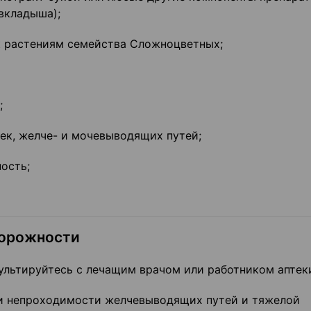
вкладыша);
 к растениям семейства Сложноцветных;
;
чек, желче- и мочевыводящих путей;
ость;
торожности
льтируйтесь с лечащим врачом или работником аптек
ри непроходимости желчевыводящих путей и тяжелой