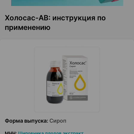
Холосас-АВ: инструкция по
применению
Форма выпуска
:
Сироп
МНН
:
Шиповника плодов экстракт