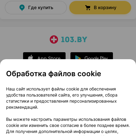
Где купить
В корзину
Обработка файлов cookie
О проекте
Новости проекта
Наш сайт использует файлы cookie для обеспечения
удобства пользователей сайта, его улучшения, сбора
Размещение рекламы
Медицинский маркетинг
статистики и предоставления персонализированных
Публичный договор
Доставка
рекомендаций.
Пользовательское соглашение
Вы можете настроить параметры использования файлов
Способы оплаты
Вакансии
Партнеры
cookie или изменить свое согласие в более позднее время.
Написать руководителю 103.by
Для получения дополнительной информации о целях,