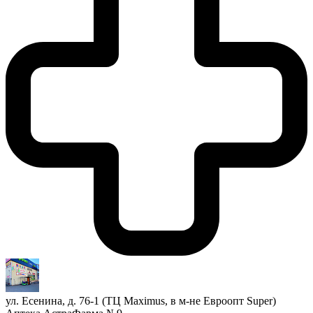
ул. Есенина, д. 76-1 (ТЦ Maximus, в м-не Евроопт Super)