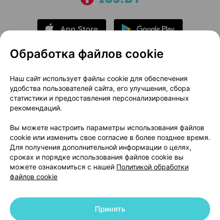
Обработка файлов cookie
О проекте
Новости проекта
Наш сайт использует файлы cookie для обеспечения
удобства пользователей сайта, его улучшения, сбора
Размещение рекламы
Медицинский маркетинг
статистики и предоставления персонализированных
Публичный договор
Доставка
рекомендаций.
Пользовательское соглашение
Вы можете настроить параметры использования файлов
Способы оплаты
Вакансии
Партнеры
cookie или изменить свое согласие в более позднее время.
Написать руководителю 103.by
Для получения дополнительной информации о целях,
сроках и порядке использования файлов cookie вы
Написать в поддержку
можете ознакомиться с нашей
Политикой обработки
Персональные настройки Cookie
файлов cookie
Обработка персональных данных
Принять
© 2026 ООО «Артокс Лаб», УНП 191700409 | 220012, Республика Беларусь,