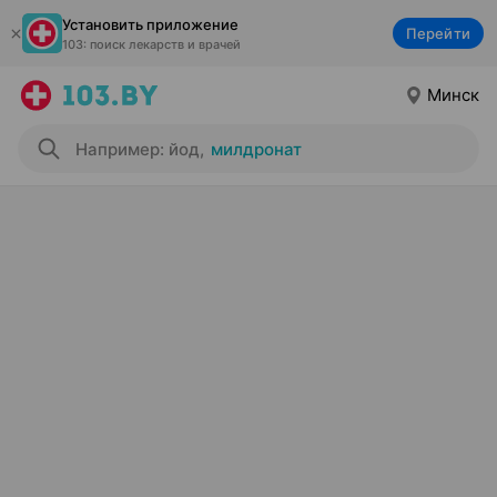
Установить приложение
Перейти
103: поиск лекарств и врачей
Минск
Например: йод
,
милдронат