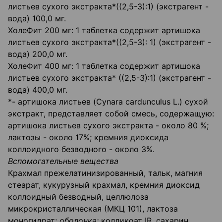
листьев сухого экстракта*((2,5-3):1) (экстрагент -
вода) 100,0 мг.
ХолеФит 200 мг: 1 таблетка содержит артишока
листьев сухого экстракта*((2,5-3): 1) (экстрагент -
вода) 200,0 мг.
ХолеФит 400 мг: 1 таблетка содержит артишока
листьев сухого экстракта* ((2,5-3):1) (экстрагент -
вода) 400,0 мг.
*- артишока листьев (Cynara cardunculus L.) сухой
экстракт, представляет собой смесь, содержащую:
артишока листьев сухого экстракта - около 80 %;
лактозы - около 17%; кремния диоксида
коллоидного безводного - около 3%.
Вспомогательные вещества
Крахмал прежелатинизированный, тальк, магния
стеарат, кукурузный крахмал, кремния диоксид
коллоидный безводный, целлюлоза
микрокристаллическая (МКЦ 101), лактоза
моногидрат;
оболочка:
колликоат IR, сахарин