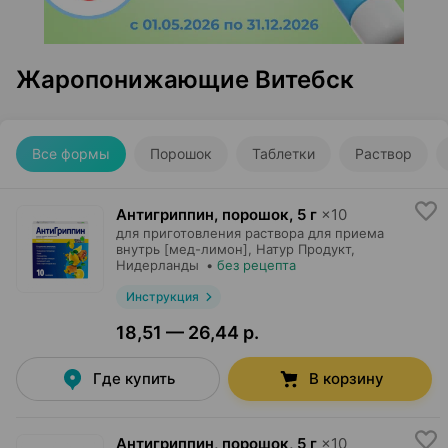
Жаропонижающие Витебск
Все формы
Порошок
Таблетки
Раствор
Антигриппин, порошок
,
5 г
×
10
для приготовления раствора для приема
внутрь [мед-лимон],
Натур Продукт
,
Нидерланды
•
без рецепта
Инструкция
18,51 — 26,44 р.
Где купить
В корзину
Антигриппин, порошок
,
5 г
×
10