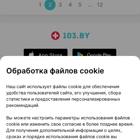
1
2
3
4
5
…
12
Обработка файлов cookie
О проекте
Новости проекта
Наш сайт использует файлы cookie для обеспечения
удобства пользователей сайта, его улучшения, сбора
Размещение рекламы
Медицинский маркетинг
статистики и предоставления персонализированных
Публичный договор
Доставка
рекомендаций.
Пользовательское соглашение
Вы можете настроить параметры использования файлов
Способы оплаты
Вакансии
Партнеры
cookie или изменить свое согласие в более позднее время.
Написать руководителю 103.by
Для получения дополнительной информации о целях,
сроках и порядке использования файлов cookie вы
Написать в поддержку