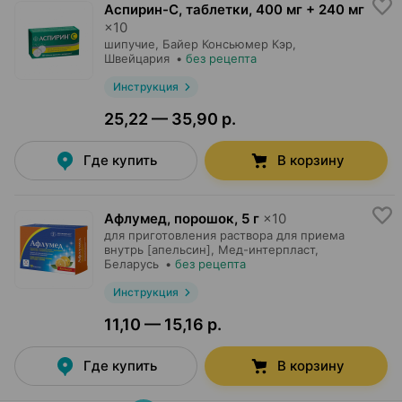
Аспирин-С, таблетки
,
400 мг + 240 мг
×
10
шипучие,
Байер Консьюмер Кэр
,
Швейцария
•
без рецепта
Инструкция
25,22 — 35,90 р.
Где купить
В корзину
Афлумед, порошок
,
5 г
×
10
для приготовления раствора для приема
внутрь [апельсин],
Мед-интерпласт
,
Беларусь
•
без рецепта
Инструкция
11,10 — 15,16 р.
Где купить
В корзину