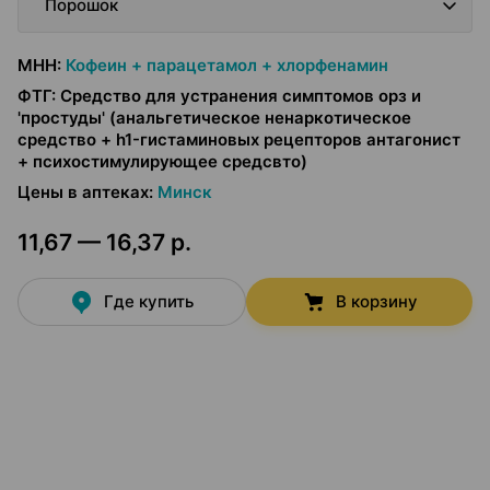
Порошок
МНН
:
Кофеин + парацетамол + хлорфенамин
ФТГ
:
Средство для устранения симптомов орз и
'простуды' (анальгетическое ненаркотическое
средство + h1-гистаминовых рецепторов антагонист
+ психостимулирующее средсвто)
Цены в аптеках
:
Минск
11,67 — 16,37 р.
Где купить
В корзину