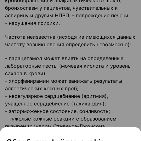
кровообращения и анафилактического шока),
бронхоспазм у пациентов, чувствительных к
аспирину и другим НПВП; - повреждение печени;
- нарушения психики.
Частота неизвестна (исходя из имеющихся данных
частоту возникновения определить невозможно):
- парацетамол может влиять на определенные
лабораторные тесты (мочевая кислота и уровень
сахара в крови);
- хлорфенирамин может занижать результаты
аллергических кожных проб;
- нерегулярное сердцебиение (аритмия),
учащенное сердцебиение (тахикардия);
- заторможенное состояние, сонливость;
- тяжелые кожные реакции с образованием
пузырей (синдром Стивенса-Джонсона,
токсический эпидермальный некролиз/синдром