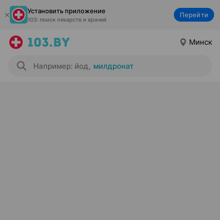
Установить приложение
Перейти
103: поиск лекарств и врачей
Минск
Например: йод
,
милдронат