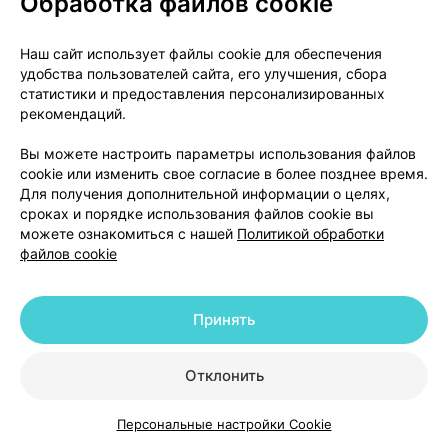
Обработка файлов cookie
Лайелла);
- беспокойство, бессонница;
- метаболический ацидоз: серьезное состояние,
Наш сайт использует файлы cookie для обеспечения
которое может привести к повышению
удобства пользователей сайта, его улучшения, сбора
статистики и предоставления персонализированных
кислотности крови у пациентов с тяжелыми
рекомендаций.
заболеваниями, принимающих парацетамол (см.
раздел "Другие препараты и данный препарат").
Вы можете настроить параметры использования файлов
cookie или изменить свое согласие в более позднее время.
Сообщение о нежелательных реакциях
Для получения дополнительной информации о целях,
сроках и порядке использования файлов cookie вы
Если у вас возникают какие-либо нежелательные
можете ознакомиться с нашей
Политикой обработки
файлов cookie
реакции, проконсультируйтесь с врачом или
работником аптеки. Данная рекомендация
распространяется на любые возможные
Принять
нежелательные реакции, в том числе на не
перечисленные в листке-вкладыше. Вы также
Отклонить
можете сообщить о нежелательных реакциях
напрямую в информационную базу данных по
нежелательным реакциям (действиям) на
Персональные настройки Cookie
Каталог
Корзина
Избранное
Профиль