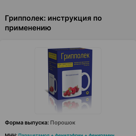
Грипполек: инструкция по
применению
Форма выпуска
:
Порошок
МНН
:
Парацетамол + фенилэфрин + фенирамин