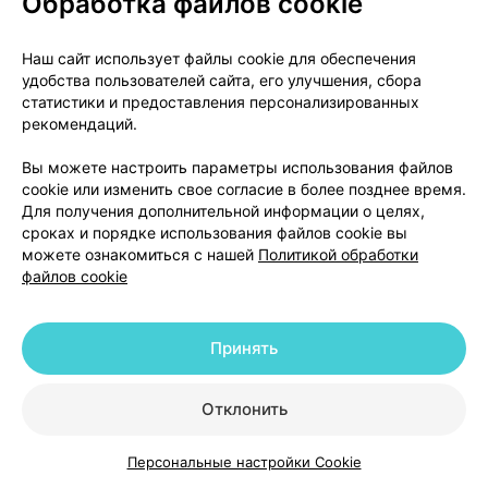
Обработка файлов cookie
вещества) – для препарата Грипполек (лимон);
ароматизатор «Малина» (мальтодекстрин,
Наш сайт использует файлы cookie для обеспечения
глицерил триацетат (Е1518), гуммиарабик (Е414),
удобства пользователей сайта, его улучшения, сбора
уксусная кислота, вкусоароматические вещества)
статистики и предоставления персонализированных
и ароматизатор «Клюква» (мальтодекстрин,
рекомендаций.
глицерил триацетат (Е1518), модифицированный
Вы можете настроить параметры использования файлов
крахмал (Е1450), вкусоароматические вещества) –
cookie или изменить свое согласие в более позднее время.
для препарата Грипполек (малина и клюква).
Для получения дополнительной информации о целях,
сроках и порядке использования файлов cookie вы
можете ознакомиться с нашей
Политикой обработки
файлов cookie
Внешний вид препарата и содержимое
упаковки
Принять
Порошок для приготовления раствора для приема
внутрь (лимон или малина и клюква).
Порошок от белого до белого с желтоватым
Отклонить
оттенком цвета с запахом лимона или с запахом
малины и клюквы. Допускаются вкрапления
Персональные настройки Cookie
Каталог
Корзина
Избранное
Профиль
белого, желтого и темно-желтого цвета.