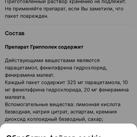
Приготовленный раствор хранению не подлежит.
Не применяйте препарат, если Вы заметили, что
пакет поврежден.
Состав
Препарат Грипполек содержит
Действующими веществами являются
парацетамол, фенилэфрина гидрохлорид,
фенирамина малеат.
Каждый пакет содержит 325 мг парацетамола, 10
мг фенилэфрина гидрохлорида, 20 мг фенирамина
малеата.
Вспомогательные вещества: лимонная кислота
безводная, натрия цитрат, аспартам, кремния
диоксид коллоидный безводный, сахар;
ароматизатор «Лимон Лайм» (мальтодекстрин,
гуммиарабик (Е414), вкусоароматические