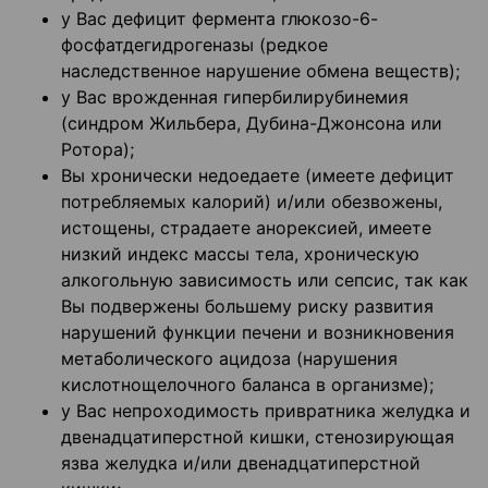
у Вас дефицит фермента глюкозо-6-
фосфатдегидрогеназы (редкое
наследственное нарушение обмена веществ);
у Вас врожденная гипербилирубинемия
(синдром Жильбера, Дубина-Джонсона или
Ротора);
Вы хронически недоедаете (имеете дефицит
потребляемых калорий) и/или обезвожены,
истощены, страдаете анорексией, имеете
низкий индекс массы тела, хроническую
алкогольную зависимость или сепсис, так как
Вы подвержены большему риску развития
нарушений функции печени и возникновения
метаболического ацидоза (нарушения
кислотно­щелочного баланса в организме);
у Вас непроходимость привратника желудка и
двенадцатиперстной кишки, стенозирующая
язва желудка и/или двенадцатиперстной