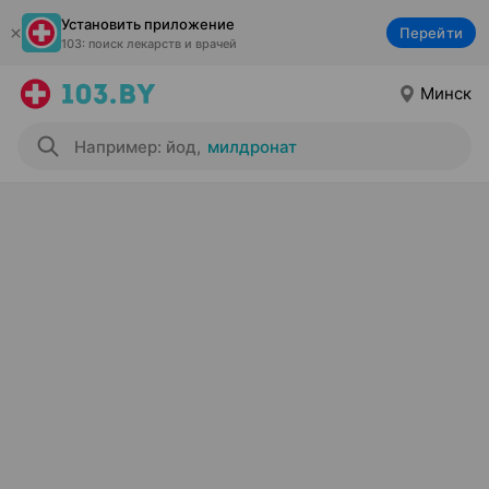
Установить приложение
Перейти
103: поиск лекарств и врачей
Минск
Например: йод
,
милдронат