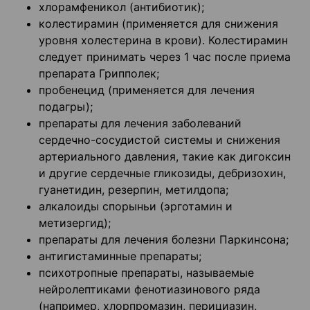
хлорамфеникол (антибиотик);
колестирамин (применяется для снижения
уровня холестерина в крови). Колестирамин
следует принимать через 1 час после приема
препарата Грипполек;
пробенецид (применяется для лечения
подагры);
препараты для лечения заболеваний
сердечно-сосудистой системы и снижения
артериального давления, такие как дигоксин
и другие сердечные гликозиды, дебризохин,
гуанетидин, резерпин, метилдопа;
алкалоиды спорыньи (эрготамин и
метизергид);
препараты для лечения болезни Паркинсона;
антигистаминные препараты;
психотропные препараты, называемые
нейролептиками фенотиазинового ряда
(например, хлорпромазин, перициазин,