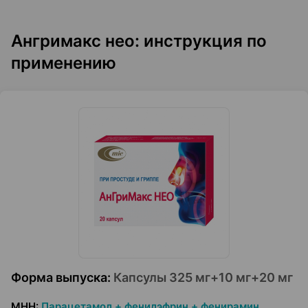
Ангримакс нео: инструкция по
применению
Форма выпуска
:
Капсулы 325 мг+10 мг+20 мг
МНН
:
Парацетамол + фенилэфрин + фенирамин