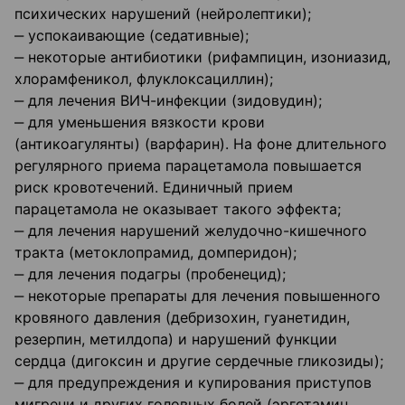
психических нарушений (нейролептики);
‒ успокаивающие (седативные);
‒ некоторые антибиотики (рифампицин, изониазид,
хлорамфеникол, флуклоксациллин);
‒ для лечения ВИЧ-инфекции (зидовудин);
‒ для уменьшения вязкости крови
(антикоагулянты) (варфарин). На фоне длительного
регулярного приема парацетамола повышается
риск кровотечений. Единичный прием
парацетамола не оказывает такого эффекта;
‒ для лечения нарушений желудочно-кишечного
тракта (метоклопрамид, домперидон);
‒ для лечения подагры (пробенецид);
‒ некоторые препараты для лечения повышенного
кровяного давления (дебризохин, гуанетидин,
резерпин, метилдопа) и нарушений функции
сердца (дигоксин и другие сердечные гликозиды);
‒ для предупреждения и купирования приступов
мигрени и других головных болей (эрготамин,