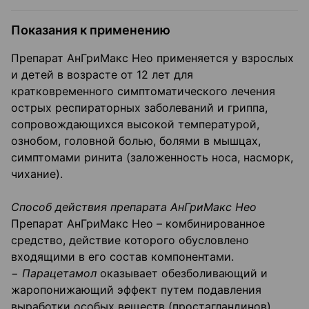
Показания к применению
Препарат АнГриМакс Нео применяется у взрослых
и детей в возрасте от 12 лет для
кратковременного симптоматического лечения
острых респираторных заболеваний и гриппа,
сопровождающихся высокой температурой,
ознобом, головной болью, болями в мышцах,
симптомами ринита (заложенность носа, насморк,
чихание).
Способ действия препарата АнГриМакс Нео
Препарат АнГриМакс Нео – комбинированное
средство, действие которого обусловлено
входящими в его состав компонентами.
−
Парацетамол
оказывает обезболивающий и
жаропонижающий эффект путем подавления
выработки особых веществ (простагландинов)