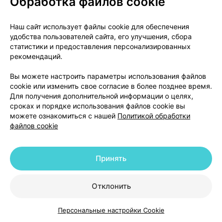
Обработка файлов cookie
дерматит);
‒ повышенная возбудимость, нарушение сна;
Наш сайт использует файлы cookie для обеспечения
‒ головокружение, головная боль;
удобства пользователей сайта, его улучшения, сбора
‒ расширение зрачка (мидриаз), нарушение
статистики и предоставления персонализированных
рекомендаций.
фокусировки глаз (парез аккомодации), нарушение
внутриглазного давления, приступ острой
Вы можете настроить параметры использования файлов
глаукомы (чаще у пациентов с закрытоугольной
cookie или изменить свое согласие в более позднее время.
глаукомой);
Для получения дополнительной информации о целях,
‒ частое сердцебиение (тахикардия), ощущение
сроках и порядке использования файлов cookie вы
можете ознакомиться с нашей
Политикой обработки
сердцебиения, повышение артериального
файлов cookie
давления;
‒ сухость во рту, запор, боль в животе, понос
(диарея);
Принять
‒ повышение активности печеночных ферментов;
‒ кожные поражения (экзема, пурпура), зуд,
Отклонить
ограниченное интенсивное покраснение кожи
(эритема);
Персональные настройки Cookie
‒ затруднение мочеиспускания (чаще у пациентов
Каталог
Корзина
Избранное
Профиль