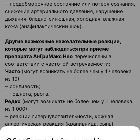
‒ предобморочное состояние или потеря сознания,
снижение артериального давления, нарушение
дыхания, бледно-синюшная, холодная, влажная
кожа (анафилактический шок).
Другие возможные нежелательные реакции,
которые могут наблюдаться при приеме
препарата АнГриМакс Нео
перечислены в
соответствии с частотой встречаемости:
Часто
(могут возникать не более чем у 1 человека
из 10):
‒ сонливость;
‒ тошнота, рвота.
Редко
(могут возникать не более чем у 1 человека
из 1 000):
‒ реакции гиперчувствительности, кожная
аллергическая реакция (крапивница, сыпь),
воспаление кожи вследствие контакта с
веществами–аллергенами (аллергический