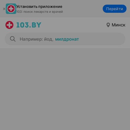
Установить приложение
Перейти
103: поиск лекарств и врачей
Минск
Например: йод
,
милдронат