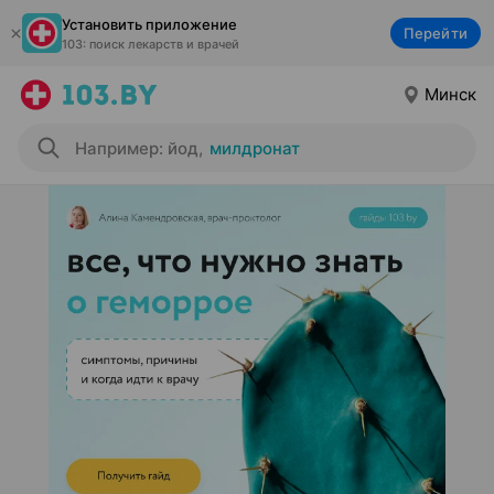
Установить приложение
Перейти
103: поиск лекарств и врачей
Минск
Например: йод
,
милдронат