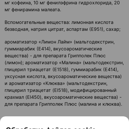
мг кофеина, 10 мг фенилэфрина гидрохлорида, 20
мг фенирамина малеата.
Вспомогательные вещества: лимонная кислота
безводная, натрия цитрат, аспартам (Е951), сахар;
ароматизатор «Лимон Лайм» (мальтодекстрин,
гуммиарабик (Е414), вкусоароматические
вещества) - для препарата Грипполек Плюс
(лимон); ароматизатор «Малина» (мальтодекстрин,
глицерил триацетат (Е1518), гуммиарабик (Е414),
уксусная кислота, вкусоароматические вещества)
и ароматизатор «Клюква» (мальтодекстрин,
глицерил триацетат (El518), модифицированный
крахмал (El450), вкусоароматические вещества) -
для препарата Грипполек Плюс (малина и клюква).
Внешний вид препарата и содержимое