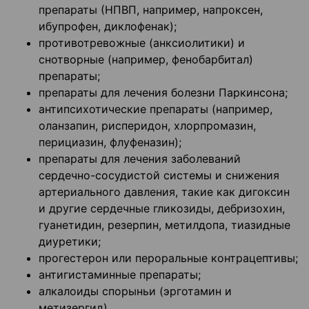
препараты (НПВП, например, напроксен,
ибупрофен, диклофенак);
противотревожные (анксиолитики) и
снотворные (например, фенобарбитал)
препараты;
препараты для лечения болезни Паркинсона;
антипсихотические препараты (например,
оланзапин, рисперидон, хлорпромазин,
перициазин, флуфеназин);
препараты для лечения заболеваний
сердечно-сосудистой системы и снижения
артериального давления, такие как дигоксин
и другие сердечные гликозиды, дебризохин,
гуанетидин, резерпин, метилдопа, тиазидные
диуретики;
прогестерон или пероральные контрацептивы;
антигистаминные препараты;
алкалоиды спорыньи (эрготамин и
метизергид).