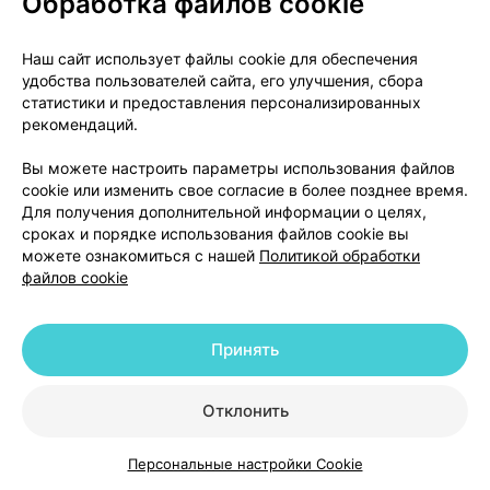
Обработка файлов cookie
упаковки
Порошок для приготовления раствора для приема
Наш сайт использует файлы cookie для обеспечения
удобства пользователей сайта, его улучшения, сбора
внутрь (лимон или малина и клюква).
статистики и предоставления персонализированных
Порошок от белого до белого с желтоватым
рекомендаций.
оттенком цвета с запахом лимона или с запахом
малины и клюквы. Допускается наличие мягких
Вы можете настроить параметры использования файлов
комков, вкраплений белого, желтого и темно-
cookie или изменить свое согласие в более позднее время.
Для получения дополнительной информации о целях,
желтого цвета.
сроках и порядке использования файлов cookie вы
Описание раствора препарата: бесцветный или с
можете ознакомиться с нашей
Политикой обработки
желтоватым оттенком прозрачный или
файлов cookie
опалесцирующий раствор.
По 5,0 г в пакеты из материала упаковочного
многослойного (пленка поли-
Принять
этилентерефталатная/пленка полипропиленовая/
фольга алюминиевая/пленка полиэтиленовая). По
Отклонить
10 пакетов вместе с листком-вкладышем в пачке
из картона.
Персональные настройки Cookie
Каталог
Корзина
Избранное
Профиль