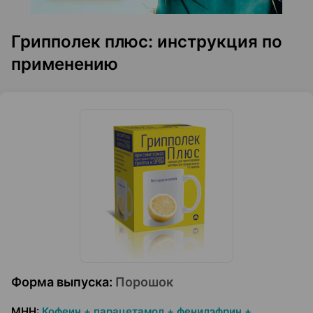
Грипполек плюс: инструкция по
применению
Форма выпуска
:
Порошок
МНН
:
Кофеин + парацетамол + фенилэфрин +