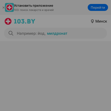
Установить приложение
Перейти
103: поиск лекарств и врачей
Минск
Например: йод
,
милдронат