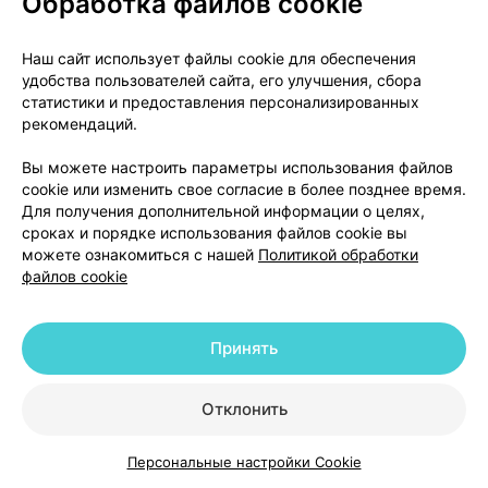
Обработка файлов cookie
применении в высоких дозах - повышение
артериального давления, поражение мелких
кровеносных сосудов (развитие
Наш сайт использует файлы cookie для обеспечения
микроангиопатий), ощущение жара;
удобства пользователей сайта, его улучшения, сбора
статистики и предоставления персонализированных
раздражение слизистой желудочно-
рекомендаций.
кишечного тракта, тошнота, рвота, понос
(диарея), спазмы желудка;
Вы можете настроить параметры использования файлов
при применении в высоких дозах -
cookie или изменить свое согласие в более позднее время.
повышенное выделение оксалатов кальция с
Для получения дополнительной информации о целях,
сроках и порядке использования файлов cookie вы
мочой (гипероксалатурия), образование
можете ознакомиться с нашей
Политикой обработки
мочевых камней из кальция оксалата.
файлов cookie
Сообщение о нежелательных реакциях
Принять
Если у Вас возникают какие-либо нежелательные
реакции, проконсультируйтесь с врачом или
Отклонить
работником аптеки. Данная рекомендация
распространяется на любые возможные
нежелательные реакции, в том числе на не
Персональные настройки Cookie
Каталог
Корзина
Избранное
Профиль