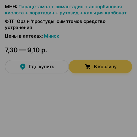
МНН
:
Парацетамол + римантадин + аскорбиновая
кислота + лоратадин + рутозид + кальция карбонат
ФТГ
:
Орз и 'простуды' симптомов средство
устранения
Цены в аптеках
:
Минск
7,30 — 9,10 р.
Где купить
В корзину