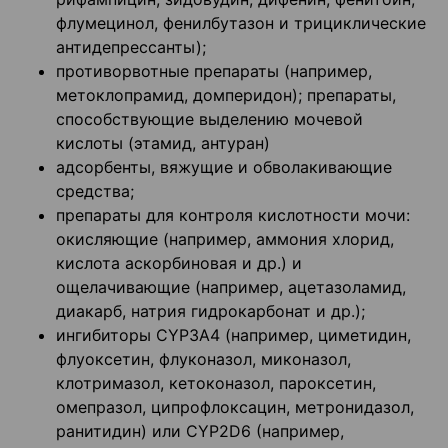
флумецинол, фенилбутазон и трициклические
антидепрессанты);
противорвотные препараты (например,
метоклопрамид, домперидон); препараты,
способствующие выделению мочевой
кислоты (этамид, антуран)
адсорбенты, вяжущие и обволакивающие
средства;
препараты для контроля кислотности мочи:
окисляющие (например, аммония хлорид,
кислота аскорбиновая и др.) и
ощелачивающие (например, ацетазоламид,
диакарб, натрия гидрокарбонат и др.);
ингибиторы СYРЗА4 (например, циметидин,
флуоксетин, флуконазол, миконазол,
клотримазол, кетоконазол, пароксетин,
омепразол, ципрофлоксацин, метронидазол,
ранитидин) или СYР2D6 (например,