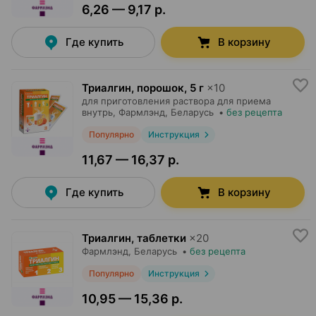
6,26 — 9,17 р.
Где купить
В корзину
Триалгин, порошок
,
5 г
×
10
для приготовления раствора для приема
внутрь,
Фармлэнд
, Беларусь
•
без рецепта
Популярно
Инструкция
11,67 — 16,37 р.
Где купить
В корзину
Триалгин, таблетки
×
20
Фармлэнд
, Беларусь
•
без рецепта
Популярно
Инструкция
10,95 — 15,36 р.