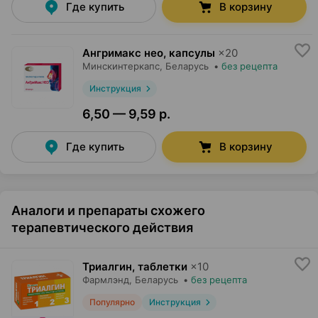
Где купить
В корзину
Ангримакс нео, капсулы
×
20
Минскинтеркапс
, Беларусь
•
без рецепта
Инструкция
6,50 — 9,59 р.
Где купить
В корзину
Аналоги и препараты схожего
терапевтического действия
Триалгин, таблетки
×
10
Фармлэнд
, Беларусь
•
без рецепта
Популярно
Инструкция