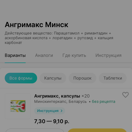
Ангримакс Минск
Действующее вещество
:
Парацетамол + римантадин +
аскорбиновая кислота + лоратадин + рутозид + кальция
карбонат
Варианты
Аналоги
Где купить
Инструкция
Все формы
Капсулы
Порошок
Таблетки
Ангримакс, капсулы
×
20
Минскинтеркапс
, Беларусь
•
без рецепта
Инструкция
7,30 — 9,10 р.