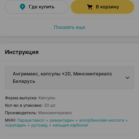
Где купить
В корзину
Показать еще
Инструкция
Ангримакс, капсулы ×20, Минскинтеркапс
Беларусь
Форма выпуска
:
Капсулы
Кол-во в упаковке
:
20 шт.
Производитель
:
Минскинтеркапс
МНН
:
Парацетамол + римантадин + аскорбиновая кислота +
лоратадин + рутозид + кальция карбонат