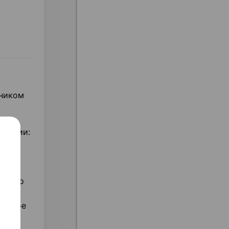
тником
еакции:
ных
е-либо
ненное