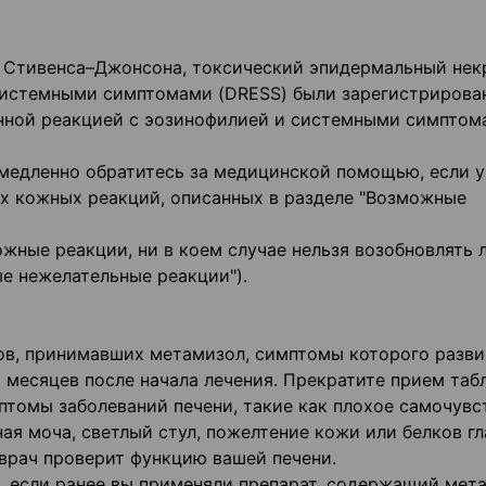
 Стивенса–Джонсона, токсический эпидермальный нек
системными симптомами (DRESS) были зарегистрирова
енной реакцией с эозинофилией и системными симптом
медленно обратитесь за медицинской помощью, если у
х кожных реакций, описанных в разделе "Возможные
ожные реакции, ни в коем случае нельзя возобновлять 
е нежелательные реакции").
ов, принимавших метамизол, симптомы которого разви
х месяцев после начала лечения. Прекратите прием таб
мптомы заболеваний печени, такие как плохое самочувс
ая моча, светлый стул, пожелтение кожи или белков гла
 врач проверит функцию вашей печени.
, если ранее вы применяли препарат, содержащий мет