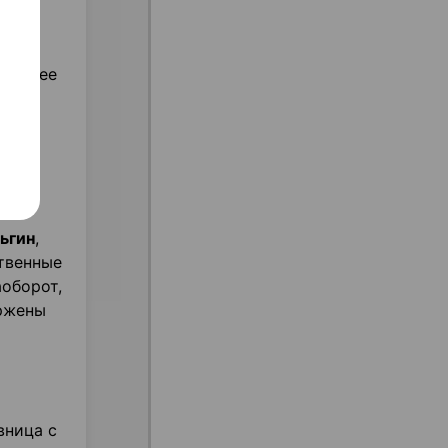
лий,
: общее
сь к
ть
ьгин
,
твенные
аоборот,
ержены
вница с