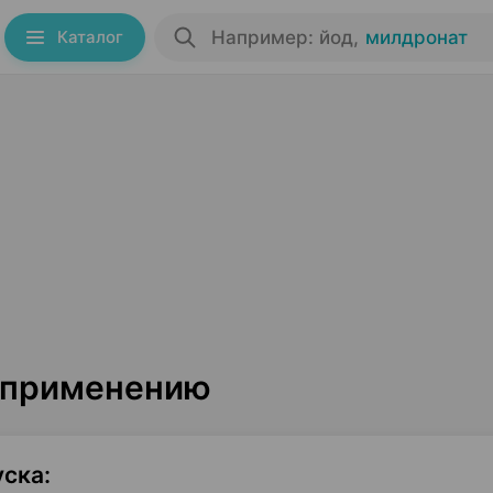
Каталог
Например: йод
,
милдронат
о применению
уска
: