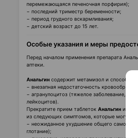
перемежающаяся печеночная порфирия);
− последний триместр беременности;
− период грудного вскармливания;
− детский возраст до 15 лет.
Особые указания и меры предос
Перед началом применения препарата Аналь
аптеки.
Анальгин
содержит метамизол и способен вы
− внезапная недостаточность кровообращен
− агранулоцитоз (тяжелое заболевание, ха
лейкоцитов).
Прекратите прием таблеток
Анальгин
и неме
из следующих симптомов, которые могут ук
− неожиданное ухудшение общего самочувств
глотание);