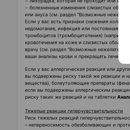
− лихорадка, которая не проходит или возв
− болезненные изменения слизистых оболочек
или ануса (см. раздел "Возможные нежелате
Если у вас есть признаки снижения количес
недомогание, инфекция или постоянная лихо
тромбоцитов (тромбоцитопения) (например:
кровотечения на коже и слизистых оболочка
врачу (см. раздел "Возможные нежелательны
ваши анализы крови и прекращать лечение, 
Если у вас аллергическая реакция или друг
вы подвержены риску такой же реакции и н
вещества), болеутоляющие препараты (феназ
если вы подвержены аллергическим реакция
риску таких же реакций и на таблетки
Анал
Тяжелые реакции гиперчувствительности
Риск тяжелых реакций гиперчувствительност
– непереносимость обезболивающих и проти