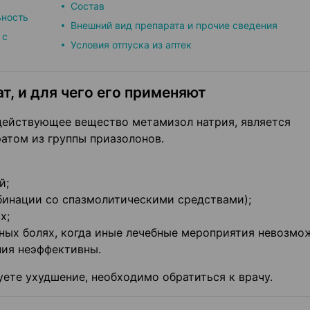
Состав
ьность
Внешний вид препарата и прочие сведения
 с
Условия отпуска из аптек
т, и для чего его применяют
действующее вещество метамизол натрия, является
том из группы приазолонов.
ий;
мбинации со спазмолитическими средствами);
ях;
ных болях, когда иные лечебные мероприятия невозмо
ния неэффективны.
уете ухудшение, необходимо обратиться к врачу.