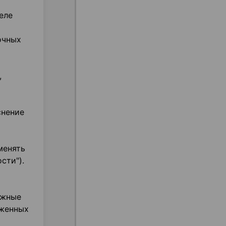
еле
очных
,
снение
менять
сти").
ожные
оженных