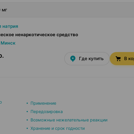
 мг
 натрия
еское ненаркотическое средство
Минск
р.
Где купить
В к
о
Применение
Передозировка
Возможные нежелательные реакции
Хранение и срок годности