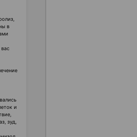
ролиз,
ны в
ами
 вас
лечение
вались
леток и
твие,
з, зуд,
амизол