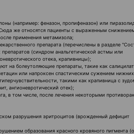
лоны (например: феназон, пропифеназон) или пиразоли
; Сюда же относятся пациенты с выраженным снижение
после применения метамизола;
екарственного препарата (перечислены в разделе "Сост
 препаратов (синдром анальгетической астмы или
оневротического отека, крапивницы);
уют на болеутоляющие препараты, такие как салицилат
метацин или напроксен спастическим сужением нижних
гиперчувствительности, такими как крапивница с зудо
ит, ангионевротический отек);
га, в том числе, после лечения некоторыми противор
иском разрушения эритроцитов (врожденный дефицит
арушением образования красного кровяного пигмента (