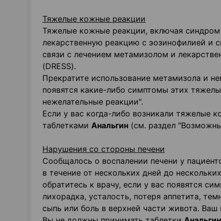
Тяжелые кожные реакции
Тяжелые кожные реакции, включая синдром
лекарственную реакцию с эозинофилией и 
связи с лечением метамизолом и лекарств
(DRESS).
Прекратите использование метамизола и не
появятся какие-либо симптомы этих тяжелы
нежелательные реакции".
Если у вас когда-либо возникали тяжелые к
таблетками
Анальгин
(см. раздел "Возможны
Нарушения со стороны печени
Сообщалось о воспалении печени у пациент
в течение от нескольких дней до нескольки
обратитесь к врачу, если у вас появятся си
лихорадка, усталость, потеря аппетита, темн
сыпь или боль в верхней части живота. Ваш
Вы не должны принимать таблетки
Анальгин