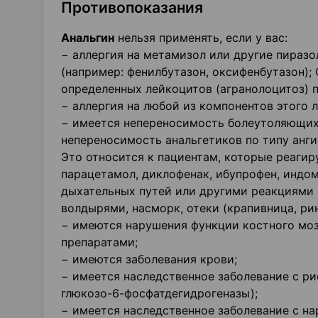
Противопоказания
Анальгин
нельзя применять, если у вас:
− аллергия на метамизол или другие пиразо
(например: фенилбутазон, оксифенбутазон)
определенных лейкоцитов (агранолоцитоз) 
− аллергия на любой из компонентов этого л
− имеется непереносимость болеутоляющих
непереносимость анальгетиков по типу анги
Это относится к пациентам, которые реагир
парацетамол, диклофенак, ибупрофен, индо
дыхательных путей или другими реакциями 
волдырями, насморк, отеки (крапивница, рин
− имеются нарушения функции костного моз
препаратами;
− имеются заболевания крови;
− имеется наследственное заболевание с р
глюкозо-6-фосфатдегидрогеназы);
− имеется наследственное заболевание с н