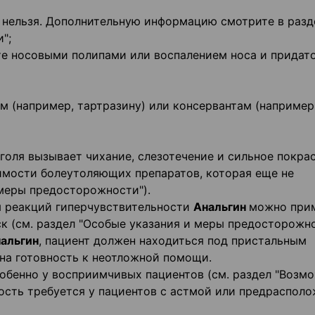
нельзя. Дополнительную информацию смотрите в разд
";
ете носовыми полипами или воспалением носа и придат
м (например, тартразину) или консервантам (например
голя вызывает чихание, слезотечение и сильное покра
имости болеутоляющих препаратов, которая еще не
 меры предосторожности").
я реакций гиперчувствительности
Анальгин
можно при
к (см. раздел "Особые указания и меры предосторожно
альгин
, пациент должен находиться под пристальным
на готовность к неотложной помощи.
обенно у восприимчивых пациентов (см. раздел "Возм
ость требуется у пациентов с астмой или предраспол