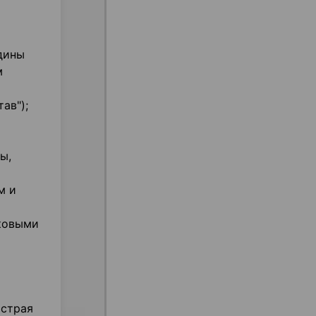
дины
м
ав");
ы,
м и
аковыми
острая