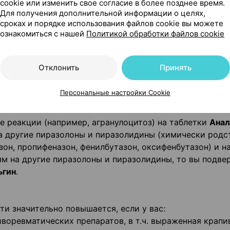
ращается;
cookie или изменить свое согласие в более позднее время.
, особенно во рту, носу и горле, или в области генита
Для получения дополнительной информации о целях,
сроках и порядке использования файлов cookie вы можете
льные реакции").
ознакомиться с нашей
Политикой обработки файлов cookie
тва всех типов клеток крови (панцитопения) (например
радка, кровоподтеки, кровотечение и бледность) или
 повышенная склонность к кровотечениям, точечные
Отклонить
Принять
х), прекратите прием таблеток и немедленно обратите
е реакции"). Ваш врач должен регулярно контролирова
Персональные настройки Cookie
если есть определенные изменения.
ие реакции (например, агранулоцитоз) на таблетки
Анал
а другие пиразолоны и пиразолидины (химически родс
он, пропифеназон, фенилбутазон, оксифенбутазон) и н
м на другие пиразолоны и пиразолидины, то вы подв
ьгин
.
и значительно повышается, если у вас:
воревматических препаратов, в т.ч. выраженная крапи