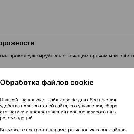
торожности
гин проконсультируйтесь с лечащим врачом или рабо
звать редкие, но опасные для жизни нежелательные р
Обработка файлов cookie
ия;
рактеризующееся резким снижением в крови определен
Наш сайт использует файлы cookie для обеспечения
дленно обратитесь к врачу, если у вас возникнут каки
удобства пользователей сайта, его улучшения, сбора
статистики и предоставления персонализированных
азывать на возможный агранулоцитоз:
рекомендаций.
ия (например: лихорадка, озноб, боль в горле, затруд
Вы можете настроить параметры использования файлов