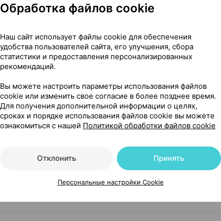
Обработка файлов cookie
8,50 — 9
ок
,
5 г
×
10
Наш сайт использует файлы cookie для обеспечения
приема внутрь [лимон],
удобства пользователей сайта, его улучшения, сбора
епта
Где купить
В к
статистики и предоставления персонализированных
рекомендаций.
Вы можете настроить параметры использования файлов
7,48 — 
cookie или изменить свое согласие в более позднее время.
ок
,
5 г
×
10
Для получения дополнительной информации о целях,
приема внутрь [малина и
•
сроках и порядке использования файлов cookie вы можете
без рецепта
Где купить
В к
ознакомиться с нашей
Политикой обработки файлов cookie
Отклонить
Принять
8,50 — 10
шок
,
5 г
×
10
приема внутрь [лимон],
епта
Персональные настройки Cookie
Где купить
В к