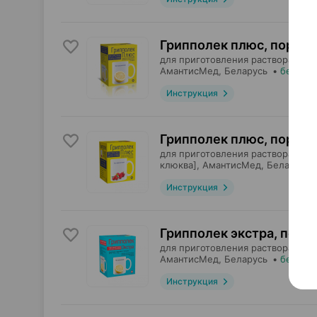
Грипполек плюс, порош
для приготовления раствора для 
АмантисМед
, Беларусь
•
без рец
Инструкция
Грипполек плюс, порош
для приготовления раствора для 
клюква],
АмантисМед
, Беларусь
Инструкция
Грипполек экстра, поро
для приготовления раствора для 
АмантисМед
, Беларусь
•
без рец
Инструкция