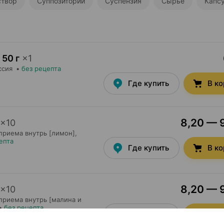
створ
Суппозитории
Суспензия
Сырье
Капс
50 г
×
1
ссия
•
без рецепта
Где купить
В к
8,20 — 9
×
10
приема внутрь [лимон],
епта
Где купить
В к
8,20 — 9
×
10
приема внутрь [малина и
•
без рецепта
Где купить
В к