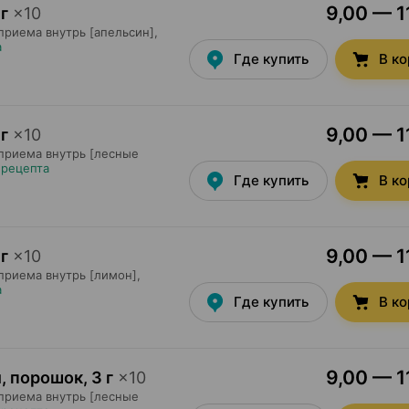
9,00 — 1
 г
×
10
приема внутрь [апельсин],
а
Где купить
В к
9,00 — 1
 г
×
10
 приема внутрь [лесные
 рецепта
Где купить
В к
9,00 — 1
 г
×
10
приема внутрь [лимон],
а
Где купить
В к
9,00 — 1
й, порошок
,
3 г
×
10
 приема внутрь [лесные