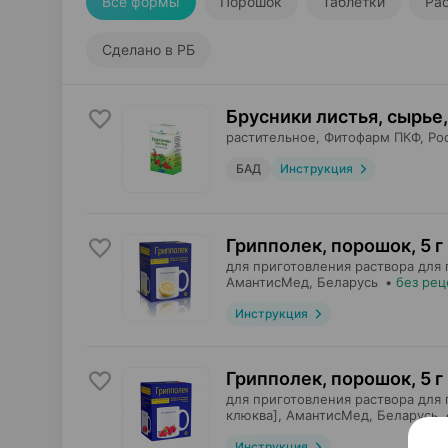
Все формы
Порошок
Таблетки
Ра
Сделано в РБ
Брусники листья, сырье
,
растительное,
Фитофарм ПКФ
, Ро
БАД
Инструкция
Грипполек, порошок
,
5 г
для приготовления раствора для 
АмантисМед
, Беларусь
•
без рец
Инструкция
Грипполек, порошок
,
5 г
для приготовления раствора для 
клюква],
АмантисМед
, Беларусь
Инструкция