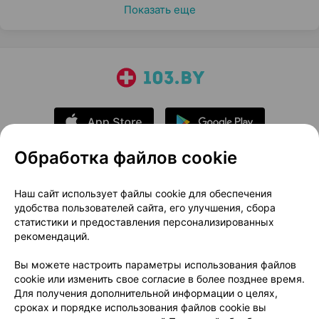
Показать еще
Обработка файлов cookie
О проекте
Новости проекта
Наш сайт использует файлы cookie для обеспечения
удобства пользователей сайта, его улучшения, сбора
Размещение рекламы
Медицинский маркетинг
статистики и предоставления персонализированных
Публичный договор
Доставка
рекомендаций.
Пользовательское соглашение
Вы можете настроить параметры использования файлов
Способы оплаты
Вакансии
Партнеры
cookie или изменить свое согласие в более позднее время.
Написать руководителю 103.by
Для получения дополнительной информации о целях,
сроках и порядке использования файлов cookie вы
Написать в поддержку