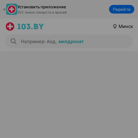
Установить приложение
Перейти
103: поиск лекарств и врачей
Минск
Например: йод
,
милдронат