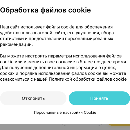
Обработка файлов cookie
13,14 — 1
ошок
,
400 мг + 325 мг
Наш сайт использует файлы cookie для обеспечения
удобства пользователей сайта, его улучшения, сбора
приема внутрь,
Др. Редди`с
,
Где купить
В к
статистики и предоставления персонализированных
рекомендаций.
Вы можете настроить параметры использования файлов
cookie или изменить свое согласие в более позднее время.
1,90 — 
г + 325 мг
×
20
Для получения дополнительной информации о целях,
логия
, Беларусь
сроках и порядке использования файлов cookie вы можете
ознакомиться с нашей
Политикой обработки файлов cookie
Где купить
В к
Отклонить
Принять
2,40 — 2
00 мг
×
50
арусь
•
без рецепта
Персональные настройки Cookie
Где купить
В к