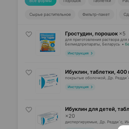
Все формы
Порошок
Таблетки
Ра
Сырье растительное
Фильтр-пакет
Сд
Гростудин, порошок
×
5
для приготовления раствора для 
Белмедпрепараты
, Беларусь
•
б
Инструкция
Ибуклин, таблетки
,
400 
покрытые оболочкой,
Др. Редди`
Инструкция
Ибуклин для детей, таб
×
20
диспергируемые,
Др. Редди`с
, И