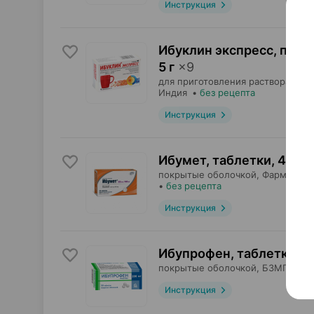
Инструкция
Ибуклин экспресс, пор
5 г
×
9
для приготовления раствора для 
Индия
•
без рецепта
Инструкция
Ибумет, таблетки
,
400 м
покрытые оболочкой,
Фармтехно
•
без рецепта
Инструкция
Ибупрофен, таблетки
,
2
покрытые оболочкой,
БЗМП
, Бел
Инструкция