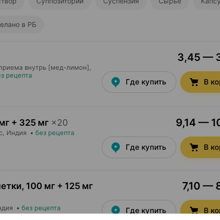
створ
Суппозитории
Суспензия
Сырье
Капс
елано в РБ
3,45 — 3
приема внутрь [мед-лимон],
ез рецепта
Где купить
В к
9,14 — 1
мг + 325 мг
×
20
с
, Индия
•
без рецепта
Где купить
В к
7,10 — 
летки
,
100 мг + 125 мг
ндия
•
без рецепта
Где купить
В к