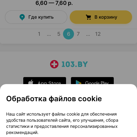
6,60 — 7,60 р.
Где купить
В корзину
1
…
5
6
7
…
12
Обработка файлов cookie
О проекте
Новости проекта
Наш сайт использует файлы cookie для обеспечения
удобства пользователей сайта, его улучшения, сбора
Размещение рекламы
Медицинский маркетинг
статистики и предоставления персонализированных
Публичный договор
Доставка
рекомендаций.