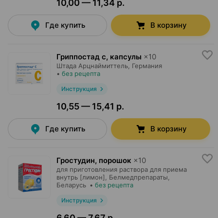
10,00 — 11,34 р.
Где купить
В корзину
Гриппостад с, капсулы
×
10
Штада Арцнаймиттель
, Германия
•
без рецепта
Инструкция
10,55 — 15,41 р.
Где купить
В корзину
Гростудин, порошок
×
10
для приготовления раствора для приема
внутрь [лимон],
Белмедпрепараты
,
Беларусь
•
без рецепта
Инструкция
6,60 — 7,67 р.