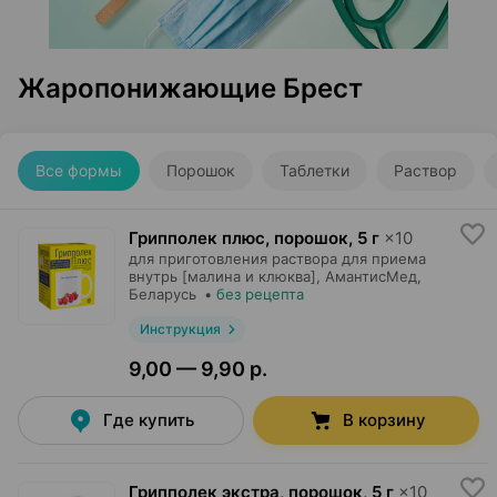
Жаропонижающие Брест
Все формы
Порошок
Таблетки
Раствор
Грипполек плюс, порошок
,
5 г
×
10
для приготовления раствора для приема
внутрь [малина и клюква],
АмантисМед
,
Беларусь
•
без рецепта
Инструкция
9,00 — 9,90 р.
Где купить
В корзину
Грипполек экстра, порошок
,
5 г
×
10