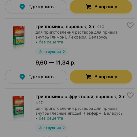
Где купить
В корзину
Гриппомикс, порошок
,
3 г
×
10
для приготовления раствора для приема
внутрь [лимон],
Лекфарм
, Беларусь
•
без рецепта
Инструкция
9,60 — 11,34 р.
Где купить
В корзину
Гриппомикс с фруктозой, порошок
,
3 г
×
10
для приготовления раствора для приема
внутрь [лесные ягоды],
Лекфарм
, Беларусь
•
без рецепта
Инструкция