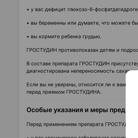
• у вас дефицит глюкозо-6-фосфатдегидроге
• вы беременны или думаете, что можете б
• вы кормите ребенка грудью.
ГРОСТУДИН противопоказан детям и подрос
В составе препарата ГРОСТУДИН присутствуе
диагностирована непереносимость сахарозы
Если вы не уверены, относится ли к вам чт
перед приемом ГРОСТУДИНА.
Особые указания и меры предос
Перед применением препарата ГРОСТУДИН о
• у вас хроническое заболевание сосудов (