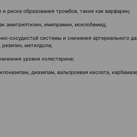
 и риска образования тромбов, такие как варфарин;
как амитриптилин, имипрамин, моклобемид;
ечно-сосудистой системы и снижения артериального да
, резепин, метилдопа;
снижения уровня холестерина;
клоназепам, диазепам, вальпроевая кислота, карбамазе