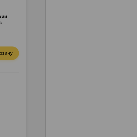
кий
в
орзину