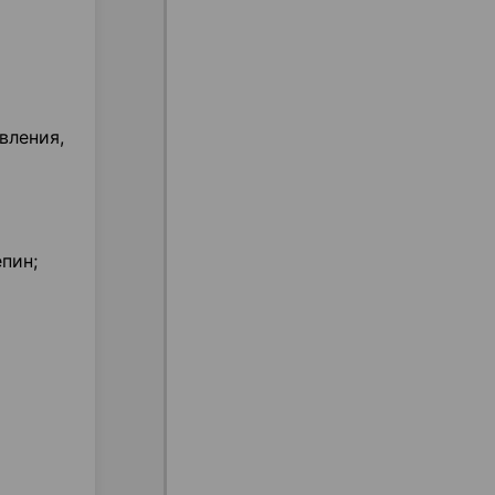
вления,
пин;