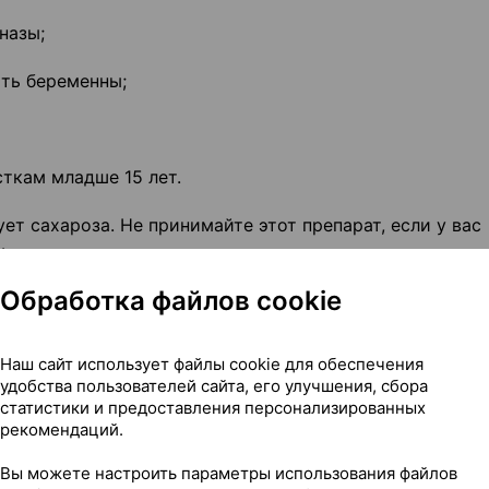
назы;
ыть беременны;
ткам младше 15 лет.
т сахароза. Не принимайте этот препарат, если у вас
.
Обработка файлов cookie
о-либо из выше перечисленного, сообщите лечащему вр
Наш сайт использует файлы cookie для обеспечения
торожности
удобства пользователей сайта, его улучшения, сбора
статистики и предоставления персонализированных
рекомендаций.
бязательно проконсультируйтесь с лечащим врачом, е
Вы можете настроить параметры использования файлов
например, синдром Рейно);