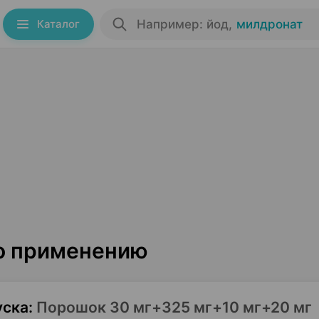
Каталог
Например: йод
,
милдронат
по применению
уска
:
Порошок 30 мг+325 мг+10 мг+20 мг