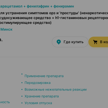
парацетамол + фенилэфрин + фенирамин
ля устранения симптомов орз и 'простуды' (ненаркотичес
осудосуживающее средство + h1-гистаминовых рецепторо
хостимулирующее средство)
Минск
р.
Где купить
В к
Применение препарата
Передозировка
Возможные нежелательные реакции
Хранение препарата
ьность
Условия отпуска