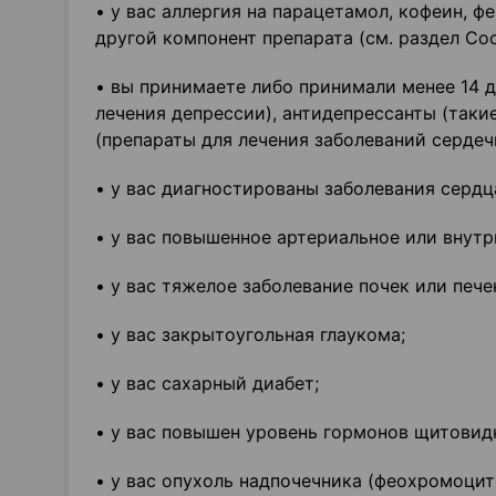
• у вас аллергия на парацетамол, кофеин, 
другой компонент препарата (см. раздел Сос
• вы принимаете либо принимали менее 14 
лечения депрессии), антидепрессанты (так
(препараты для лечения заболеваний серде
• у вас диагностированы заболевания сердц
• у вас повышенное артериальное или внутр
• у вас тяжелое заболевание почек или пече
• у вас закрытоугольная глаукома;
• у вас сахарный диабет;
• у вас повышен уровень гормонов щитовид
• у вас опухоль надпочечника (феохромоцит