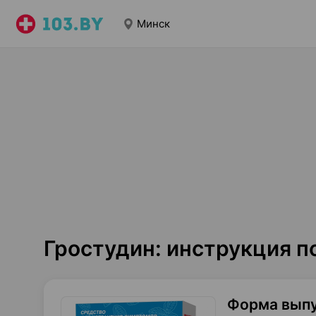
Минск
Гростудин: инструкция 
Форма вып