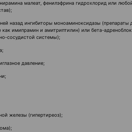
фенирамина малеат, фенилэфрина гидрохлорид или любо
тав);
дней назад ингибиторы моноаминоксидазы (препараты 
ие как имипрамин и амитриптилин) или бета-адренобло
чно-сосудистой системы);
а;
иглазное давление;
ни;
ной железы (гипертиреоз);
ома);