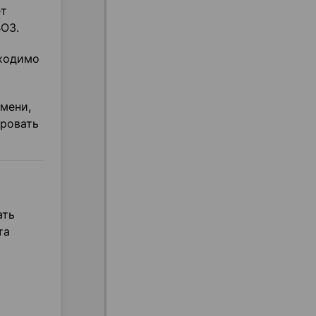
ет
ВОЗ.
бходимо
мени,
ировать
ать
та