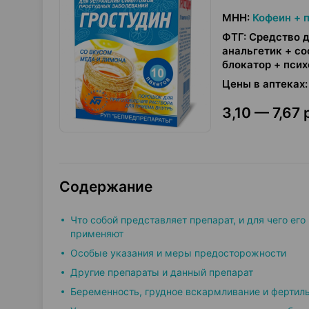
МНН
:
Кофеин + 
ФТГ
:
Средство д
анальгетик + с
блокатор + пси
Цены в аптеках
:
3,10 — 7,67 
Содержание
Что собой представляет препарат, и для чего его
применяют
Особые указания и меры предосторожности
Другие препараты и данный препарат
Беременность, грудное вскармливание и фертил