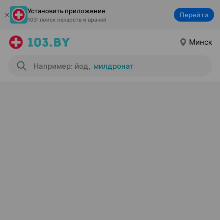
Установить приложение
Перейти
103: поиск лекарств и врачей
Минск
Например: йод
,
милдронат