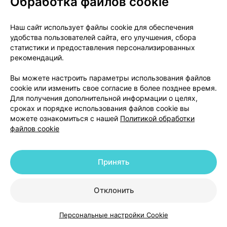
Обработка файлов cookie
парацетамолом. Несмотря на отсутствие
значительных ранних симптомов, пациенты
должны быть направлены срочно в больницу к
Наш сайт использует файлы cookie для обеспечения
врачу. Симптомы могут быть ограничены
удобства пользователей сайта, его улучшения, сбора
статистики и предоставления персонализированных
тошнотой или рвотой и могут не соответствовать
рекомендаций.
тяжести передозировки или риску повреждения
органа. Управление должно осуществляться в
Вы можете настроить параметры использования файлов
соответствии с установленными руководящими
cookie или изменить свое согласие в более позднее время.
принципами лечения.
Для получения дополнительной информации о целях,
сроках и порядке использования файлов cookie вы
можете ознакомиться с нашей
Политикой обработки
Лечение с помощью активированного угля следует
файлов cookie
рассматривать, если передозировка была в
течение 1 часа. Плазменные концентрации
парацетамола следует измерять каждые 4 часа
Принять
спустя после приема внутрь. Лечение с помощью
N-ацетилцистеина может быть использовано в
Отклонить
течение 24 часов после приема парацетамола,
однако, максимальный защитный эффект
Персональные настройки Cookie
достигается до 8 часов после приема препарата.
Каталог
Корзина
Избранное
Профиль