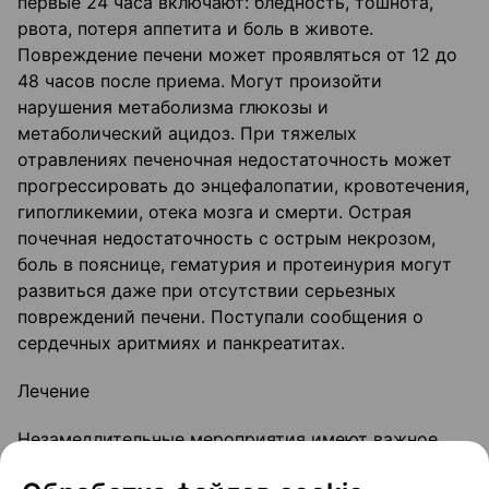
первые 24 часа включают: бледность, тошнота,
рвота, потеря аппетита и боль в животе.
Повреждение печени может проявляться от 12 до
48 часов после приема. Могут произойти
нарушения метаболизма глюкозы и
метаболический ацидоз. При тяжелых
отравлениях печеночная недостаточность может
прогрессировать до энцефалопатии, кровотечения,
гипогликемии, отека мозга и смерти. Острая
почечная недостаточность с острым некрозом,
боль в пояснице, гематурия и протеинурия могут
развиться даже при отсутствии серьезных
повреждений печени. Поступали сообщения о
сердечных аритмиях и панкреатитах.
Лечение
Незамедлительные мероприятия имеют важное
значение в лечении передозировки