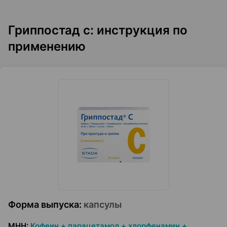
Гриппостад с: инструкция по
применению
Форма выпуска
:
капсулы
МНН
:
Кофеин + парацетамол + хлорфенамин +