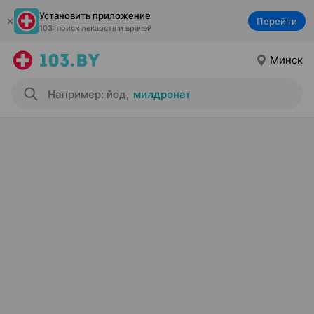
Установить приложение
Перейти
103: поиск лекарств и врачей
Минск
Например: йод
,
милдронат