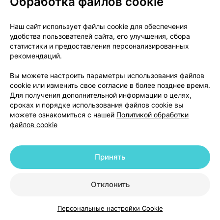
Обработка файлов cookie
креатинина через 48-72 часа от начала приема у
пациентов с хронической сердечной
Наш сайт использует файлы cookie для обеспечения
недостаточностью и хронической почечной
удобства пользователей сайта, его улучшения, сбора
недостаточностью при скорости клубочковой
статистики и предоставления персонализированных
фильтрации менее 60 мл/мин.
рекомендаций.
Желудочно-кишечный тракт:
НПВС могут вызывать
Вы можете настроить параметры использования файлов
кровотечения, язвы и перфорацию ЖКТ, в том
cookie или изменить свое согласие в более позднее время.
Для получения дополнительной информации о целях,
числе у пациентов, не имевших ранее указаний в
сроках и порядке использования файлов cookie вы
анамнезе на заболевания ЖКТ. Риск возникновения
можете ознакомиться с нашей
Политикой обработки
данных осложнений выше у пациентов с
файлов cookie
отягощенным анамнезом, использовании высоких
доз НПВС, пожилых пациентов, в связи с чем в
данной группе рекомендовано начинать терапию с
Принять
минимальной рекомендованной дозы. Также
следует рассмотреть возможность использования
Отклонить
таких препаратов, как мизопростол или
ингибиторы протонной помпы у данной категории
Персональные настройки Cookie
пациентов, а также у лиц, нуждающихся в
Каталог
Корзина
Избранное
Профиль