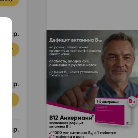
9,77 р.
орзину
9,10 р.
орзину
,60 р.