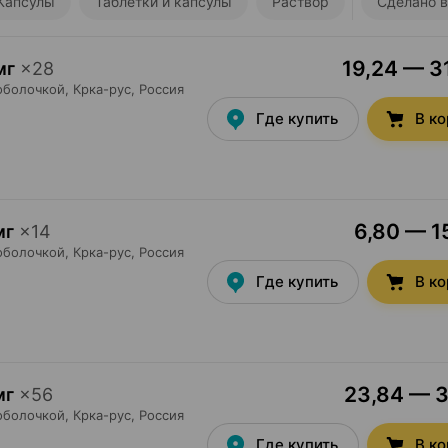
Капсулы
Таблетки и капсулы
Раствор
Сделано в
19,24 — 31
мг
×
28
оболочкой,
Крка-рус
, Россия
Где купить
В к
6,80 — 15
мг
×
14
оболочкой,
Крка-рус
, Россия
Где купить
В к
23,84 — 37
мг
×
56
оболочкой,
Крка-рус
, Россия
Где купить
В к