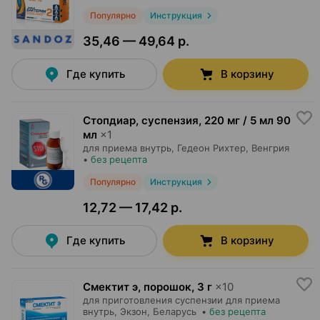
Популярно
Инструкция
35,46 — 49,64 р.
Где купить
В корзину
Стопдиар, суспензия
,
220 мг / 5 мл 90
мл
×
1
для приема внутрь,
Гедеон Рихтер
, Венгрия
•
без рецепта
Популярно
Инструкция
12,72 — 17,42 р.
Где купить
В корзину
Смектит э, порошок
,
3 г
×
10
для приготовления суспензии для приема
внутрь,
Экзон
, Беларусь
•
без рецепта