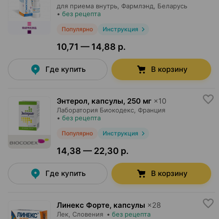
для приема внутрь,
Фармлэнд
, Беларусь
•
без рецепта
Популярно
Инструкция
10,71 — 14,88 р.
Где купить
В корзину
Энтерол, капсулы
,
250 мг
×
10
Лаборатория Биокодекс
, Франция
•
без рецепта
Популярно
Инструкция
14,38 — 22,30 р.
Где купить
В корзину
Линекс Форте, капсулы
×
28
Лек
, Словения
•
без рецепта