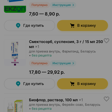
Популярно
Инструкция
7,60 — 8,90 р.
Где купить
В корзину
Смектосорб, суспензия
,
3 г / 15 мл 250
мл
×
1
для приема внутрь,
Фармлэнд
, Беларусь
•
без рецепта
Популярно
Инструкция
17,80 — 29,92 р.
Где купить
В корзину
Биофлор, раствор
,
100 мл
×
1
для приема внутрь,
Ферейн соао
, Беларусь
•
без рецепта