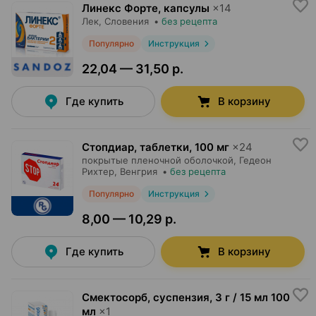
Линекс Форте, капсулы
×
14
Лек
, Словения
•
без рецепта
Популярно
Инструкция
22,04 — 31,50 р.
Где купить
В корзину
Стопдиар, таблетки
,
100 мг
×
24
покрытые пленочной оболочкой,
Гедеон
Рихтер
, Венгрия
•
без рецепта
Популярно
Инструкция
8,00 — 10,29 р.
Где купить
В корзину
Смектосорб, суспензия
,
3 г / 15 мл 100
мл
×
1