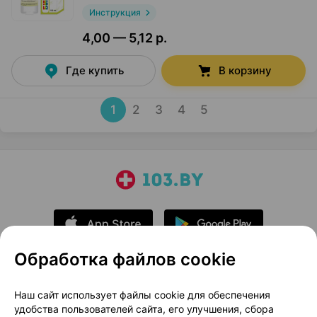
Инструкция
4,00 — 5,12 р.
Где купить
В корзину
1
2
3
4
5
Обработка файлов cookie
О проекте
Новости проекта
Наш сайт использует файлы cookie для обеспечения
удобства пользователей сайта, его улучшения, сбора
Размещение рекламы
Медицинский маркетинг