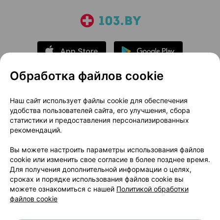
Обработка файлов cookie
О проекте
Новости проекта
Наш сайт использует файлы cookie для обеспечения
удобства пользователей сайта, его улучшения, сбора
Размещение рекламы
Медицинский маркетинг
статистики и предоставления персонализированных
Публичный договор
Доставка
рекомендаций.
Пользовательское соглашение
Вы можете настроить параметры использования файлов
Способы оплаты
Вакансии
Партнеры
cookie или изменить свое согласие в более позднее время.
Написать руководителю 103.by
Для получения дополнительной информации о целях,
сроках и порядке использования файлов cookie вы
Написать в поддержку
можете ознакомиться с нашей
Политикой обработки
Персональные настройки Cookie
файлов cookie
Обработка персональных данных