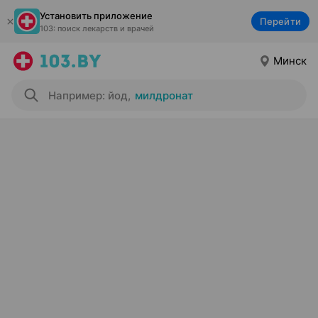
Установить приложение
Перейти
103: поиск лекарств и врачей
Минск
Например: йод
,
милдронат