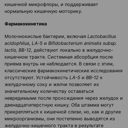
кишечной микрофлоры, и поддерживает
нормальную кишечную моторику.
Фармакокинетика
Молочнокислые бактерии, включая
Lactobacillus
acidophilus
,
LA
-5
и
Bifidobacterium
animalis
subsp
.
lactis
, ВВ-12,
действуют локально в желудочно-
кишечном тракте. Системная абсорбция после
приема внутрь не наблюдается. В связи с этим,
классические фармакокинетические исследования
отсутствуют. Устойчивость
LA
-5
и
ВВ-12
к
желудочному соку и желчи позволяет их
значительному количеству оставаться
невредимыми после прохождения через желудок и
двенадцатиперстную кишку. Оба штамма могут
прикрепляться к кишечной слизи, но, как и другие
микроорганизмы, они постепенно выводятся из
желудочно-кишечного тракта в результате