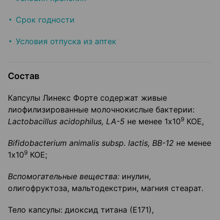
Срок годности
Условия отпуска из аптек
Состав
Капсулы Линекс Форте содержат живые
лиофилизированные молочнокислые бактерии:
9
Lactobacillus
acidophilus
,
LA
-5
не менее 1x10
КОЕ,
Bifidobacterium animalis subsp. lactis, BB-12
не менее
9
1x10
КОЕ;
Вспомогательные вещества:
инулин,
олигофруктоза, мальтодекстрин, магния стеарат.
Тело капсулы: диоксид титана (Е171),