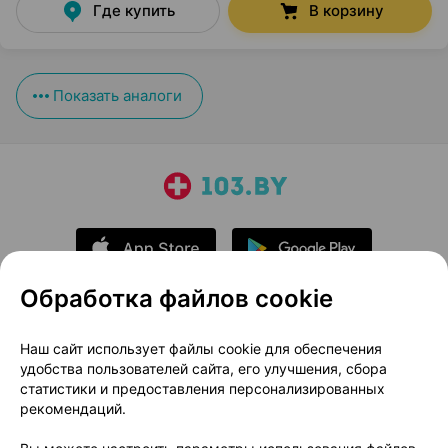
Где купить
В корзину
Показать аналоги
Обработка файлов cookie
О проекте
Новости проекта
Наш сайт использует файлы cookie для обеспечения
удобства пользователей сайта, его улучшения, сбора
Размещение рекламы
Медицинский маркетинг
статистики и предоставления персонализированных
Публичный договор
Доставка
рекомендаций.
Пользовательское соглашение