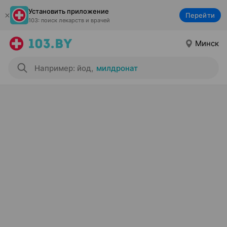
Установить приложение
Перейти
103: поиск лекарств и врачей
Минск
Например: йод
,
милдронат