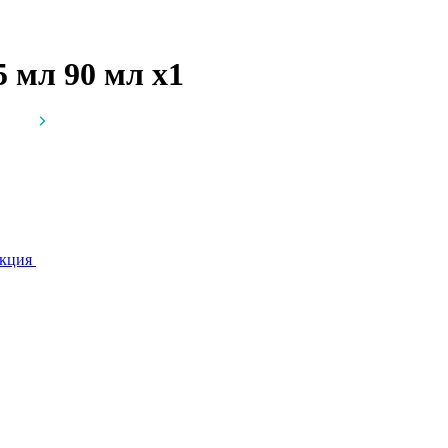
 5 мл 90 мл
x1
кция