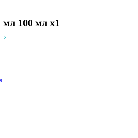
15 мл 100 мл
x1
я