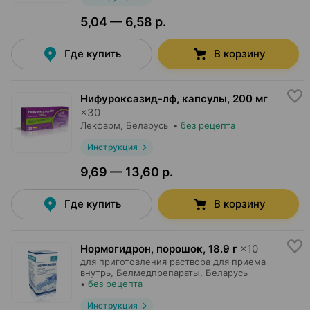
5,04 — 6,58 р.
Где купить
В корзину
Нифуроксазид-лф, капсулы
,
200 мг
×
30
Лекфарм
, Беларусь
•
без рецепта
Инструкция
9,69 — 13,60 р.
Где купить
В корзину
Нормогидрон, порошок
,
18.9 г
×
10
для приготовления раствора для приема
внутрь,
Белмедпрепараты
, Беларусь
•
без рецепта
Инструкция