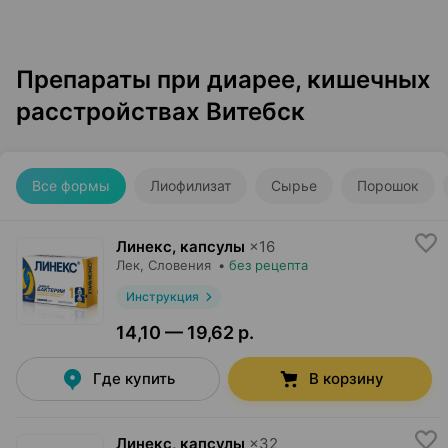
Препараты при диарее, кишечных
расстройствах Витебск
Все формы
Лиофилизат
Сырье
Порошок
Линекс, капсулы
×
16
Лек
, Словения
•
без рецепта
Инструкция
14,10 — 19,62 р.
Где купить
В корзину
Линекс, капсулы
×
32