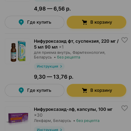
4,98 — 6,56 р.
Где купить
В корзину
Нифуроксазид фт, суспензия
,
220 мг /
5 мл 90 мл
×
1
для приема внутрь,
Фармтехнология
,
Беларусь
•
без рецепта
Инструкция
9,30 — 13,76 р.
Где купить
В корзину
Нифуроксазид-лф, капсулы
,
100 мг
×
30
Лекфарм
, Беларусь
•
без рецепта
Инструкция