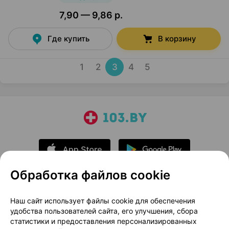
7,90 — 9,86 р.
Где купить
В корзину
1
2
3
4
5
Обработка файлов cookie
О проекте
Новости проекта
Наш сайт использует файлы cookie для обеспечения
удобства пользователей сайта, его улучшения, сбора
Размещение рекламы
Медицинский маркетинг
статистики и предоставления персонализированных
Публичный договор
Доставка