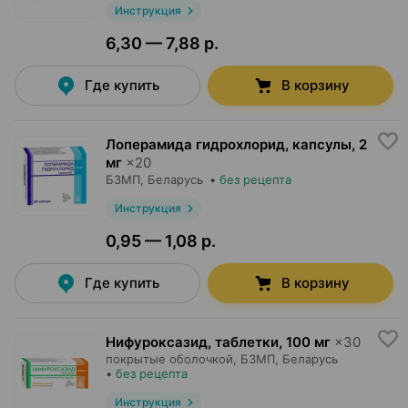
Инструкция
6,30 — 7,88 р.
Где купить
В корзину
Лоперамида гидрохлорид, капсулы
,
2
мг
×
20
БЗМП
, Беларусь
•
без рецепта
Инструкция
0,95 — 1,08 р.
Где купить
В корзину
Нифуроксазид, таблетки
,
100 мг
×
30
покрытые оболочкой,
БЗМП
, Беларусь
•
без рецепта
Инструкция