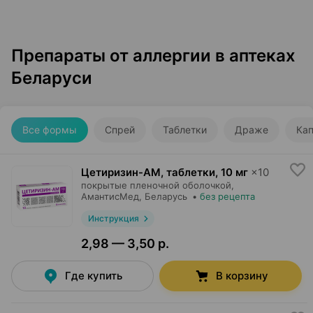
Препараты от аллергии в аптеках
Беларуси
Все формы
Спрей
Таблетки
Драже
Ка
Цетиризин-АМ, таблетки
,
10 мг
×
10
покрытые пленочной оболочкой,
АмантисМед
, Беларусь
•
без рецепта
Инструкция
2,98 — 3,50 р.
Где купить
В корзину