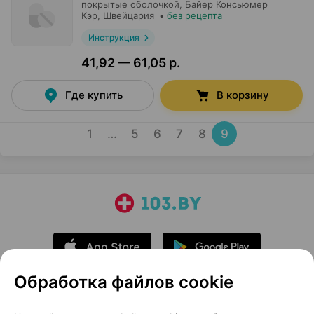
покрытые оболочкой,
Байер Консьюмер
Кэр
, Швейцария
•
без рецепта
Инструкция
41,92 — 61,05 р.
Где купить
В корзину
1
…
5
6
7
8
9
Обработка файлов cookie