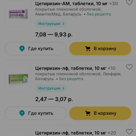
Цетиризин-АМ, таблетки
,
10 мг
×
30
покрытые пленочной оболочкой,
АмантисМед
, Беларусь
•
без рецепта
Инструкция
7,08 — 9,93 р.
Где купить
В корзину
Цетиризин-лф, таблетки
,
10 мг
×
10
покрытые пленочной оболочкой,
Лекфарм
,
Беларусь
•
без рецепта
Инструкция
2,47 — 3,07 р.
Где купить
В корзину
Цетиризин-лф, таблетки
,
10 мг
×
20