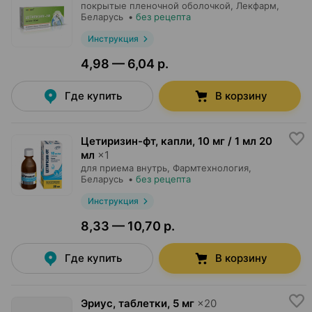
покрытые пленочной оболочкой,
Лекфарм
,
Беларусь
•
без рецепта
Инструкция
4,98 — 6,04 р.
Где купить
В корзину
Цетиризин-фт, капли
,
10 мг / 1 мл 20
мл
×
1
для приема внутрь,
Фармтехнология
,
Беларусь
•
без рецепта
Инструкция
8,33 — 10,70 р.
Где купить
В корзину
Эриус, таблетки
,
5 мг
×
20