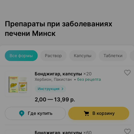
Препараты при заболеваниях
печени Минск
Все формы
Раствор
Капсулы
Таблетки
Бонджигар, капсулы
×
20
Хербион
, Пакистан
•
без рецепта
Инструкция
2,00 — 13,99 р.
Где купить
В корзину
Бонджигар, капсулы
×
60