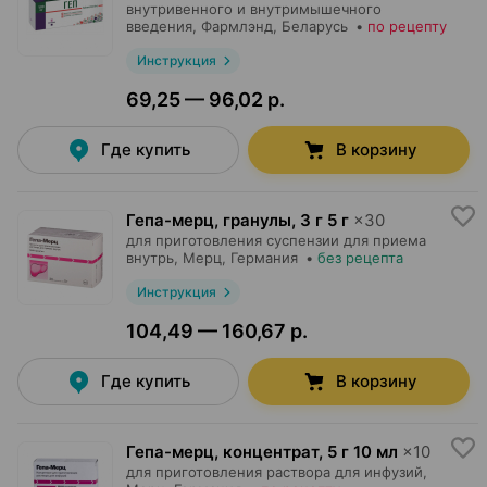
внутривенного и внутримышечного
введения,
Фармлэнд
, Беларусь
•
по рецепту
Инструкция
69,25 — 96,02 р.
Где купить
В корзину
Гепа-мерц, гранулы
,
3 г 5 г
×
30
для приготовления суспензии для приема
внутрь,
Мерц
, Германия
•
без рецепта
Инструкция
104,49 — 160,67 р.
Где купить
В корзину
Гепа-мерц, концентрат
,
5 г 10 мл
×
10
для приготовления раствора для инфузий,