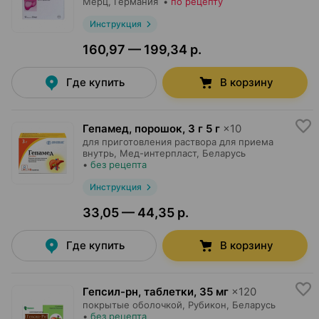
Мерц
, Германия
•
по рецепту
Инструкция
160,97 — 199,34 р.
Где купить
В корзину
Гепамед, порошок
,
3 г 5 г
×
10
для приготовления раствора для приема
внутрь,
Мед-интерпласт
, Беларусь
•
без рецепта
Инструкция
33,05 — 44,35 р.
Где купить
В корзину
Гепсил-рн, таблетки
,
35 мг
×
120
покрытые оболочкой,
Рубикон
, Беларусь
•
без рецепта