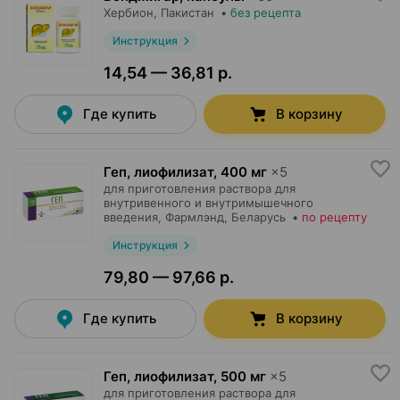
Хербион
, Пакистан
•
без рецепта
Инструкция
14,54 — 36,81 р.
Где купить
В корзину
Геп, лиофилизат
,
400 мг
×
5
для приготовления раствора для
внутривенного и внутримышечного
введения,
Фармлэнд
, Беларусь
•
по рецепту
Инструкция
79,80 — 97,66 р.
Где купить
В корзину
Геп, лиофилизат
,
500 мг
×
5
для приготовления раствора для