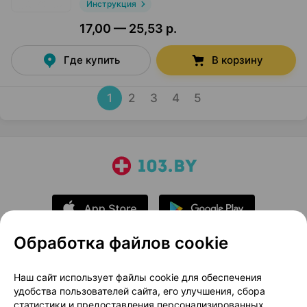
Инструкция
17,00 — 25,53 р.
Где купить
В корзину
1
2
3
4
5
Обработка файлов cookie
О проекте
Новости проекта
Наш сайт использует файлы cookie для обеспечения
удобства пользователей сайта, его улучшения, сбора
Размещение рекламы
Медицинский маркетинг
статистики и предоставления персонализированных