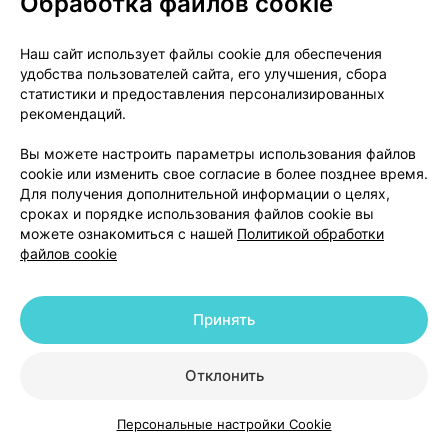
Обработка файлов cookie
Где купить
В корзину
Наш сайт использует файлы cookie для обеспечения
удобства пользователей сайта, его улучшения, сбора
статистики и предоставления персонализированных
Геп, лиофилизат
,
500 мг
×
5
рекомендаций.
для приготовления раствора для
внутривенного и внутримышечного
Вы можете настроить параметры использования файлов
введения,
Фармлэнд
, Беларусь
•
по рецепту
cookie или изменить свое согласие в более позднее время.
Инструкция
Для получения дополнительной информации о целях,
сроках и порядке использования файлов cookie вы
69,25 — 96,02 р.
можете ознакомиться с нашей
Политикой обработки
файлов cookie
Где купить
В корзину
Принять
Аналоги
Отклонить
Гептрал, лиофилизат
,
500 мг
×
5
Персональные настройки Cookie
для приготовления раствора для
Каталог
Корзина
Избранное
Профиль
внутривенного и внутримышечного