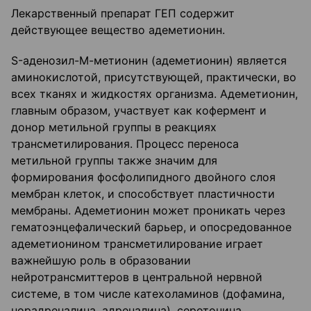
Лекарственный препарат ГЕП содержит
действующее вещество адеметионин.
S-аденозил-М-метионин (адеметионин) является
аминокислотой, присутствующей, практически, во
всех тканях и жидкостях организма. Адеметионин,
главным образом, участвует как кофермент и
донор метильной группы в реакциях
трансметилирования. Процесс переноса
метильной группы также значим для
формирования фосфолипидного двойного слоя
мембран клеток, и способствует пластичности
мембраны. Адеметионин может проникать через
гематоэнцефалический барьер, и опосредованное
адеметионином трансметилирование играет
важнейшую роль в образовании
нейротрансмиттеров в центральной нервной
системе, в том числе катехоламинов (дофамина,
норадреналина, адреналина), серотонина,