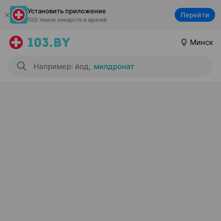
Установить приложение
Перейти
103: поиск лекарств и врачей
Минск
Например: йод
,
милдронат