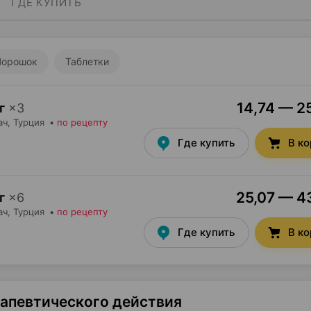
ГДЕ КУПИТЬ
Порошок
Таблетки
14,74 — 25
г
×
3
ач
, Турция
•
по рецепту
Где купить
В к
25,07 — 43
г
×
6
ач
, Турция
•
по рецепту
Где купить
В к
рапевтического действия