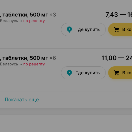
7,43 — 1
 таблетки
,
500 мг
×
3
 Беларусь
•
по рецепту
Где купить
В к
11,00 — 24
 таблетки
,
500 мг
×
6
 Беларусь
•
по рецепту
Где купить
В к
Показать еще