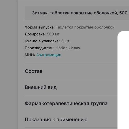
Зитмак, таблетки покрытые оболочкой, 500 
Форма выпуска
:
Таблетки покрытые оболочкой
Дозировка
:
500 мг
Кол-во в упаковке
:
3 шт.
Производитель
:
Нобель Илач
МНН
:
Азитромицин
Состав
Внешний вид
Фармакотерапевтическая группа
Показания к применению