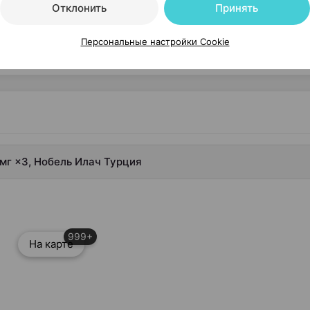
Отклонить
Принять
Персональные настройки Cookie
Читать полностью
мг ×3, Нобель Илач Турция
999+
На карте