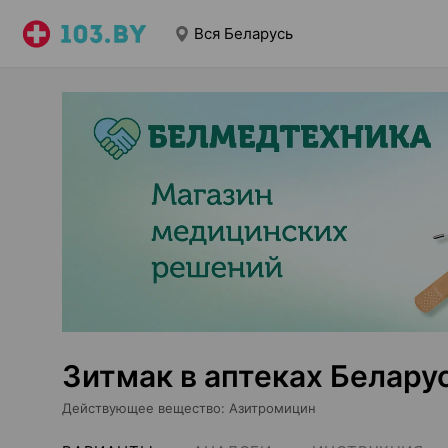
Вся Беларусь
Зитмак в аптеках Белару
Действующее вещество
:
Азитромицин