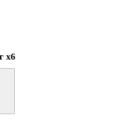
мг
x6