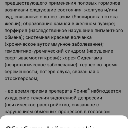
предшествующего применения половых гормонов
возникали следующие состояния: желтуха и/или
зуд, связанные с холестазом (блокировка потока
желчи); образование камней в желчном пузыре;
порфирия (наследственное нарушение пигментного
обмена); системная красная волчанка
(хроническое аутоиммунное заболевание);
гемолитико-уремический синдром (нарушение
свертываемости крови); хорея Сиденгама
(неврологическое заболевание), герпес во время
беременности; потеря слуха, связанная с
отосклерозом;
®
- во время приема препарата Ярина
наблюдается
ухудшение течения эндогенной депрессии
(психическое расстройство, связанное с
нарушением обменных процессов в головном
мозге), эпилепсии, болезни Крона и язвенного
колита (воспалительное заболевание кишечника);