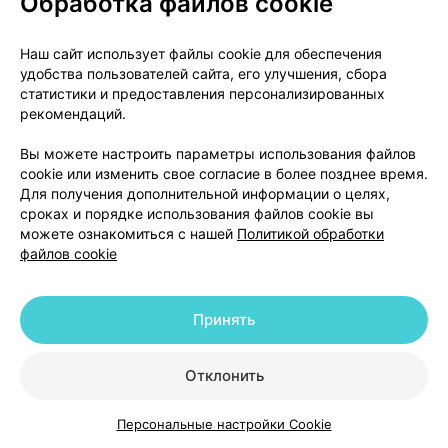
Обработка файлов cookie
- наследственный ангионевротический отек
Наш сайт использует файлы cookie для обеспечения
(внезапный отек, например век, рта, горла и т.п.),
удобства пользователей сайта, его улучшения, сбора
так как эстрогены могут вызывать или ухудшать
статистики и предоставления персонализированных
симптомы ангионевротического отека;
рекомендаций.
- имеются острые или хронические нарушения
Вы можете настроить параметры использования файлов
функции печени, в таком случае Ваш врач может
cookie или изменить свое согласие в более позднее время.
Для получения дополнительной информации о целях,
®
отменить прием препарата Ярина
до
сроках и порядке использования файлов cookie вы
нормализации показателей функции печени;
можете ознакомиться с нашей
Политикой обработки
файлов cookie
- рецидив (повторное появление) холестатической
желтухи, которая развилась впервые во время
предшествующей беременности или предыдущего
Принять
приема половых гормонов. В таком случае Вам
требуется немедленно прекратить прием
Отклонить
®
препарата Ярина
и обратиться к врачу;
Персональные настройки Cookie
- сахарный диабет. В этом случае Вы должны
Каталог
Корзина
Избранное
Профиль