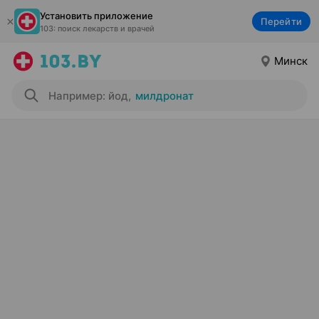
Установить приложение
Перейти
103: поиск лекарств и врачей
Минск
Например: йод
,
милдронат