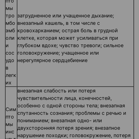
пто
мы
тро
затрудненное или учащенное дыхание;
мбо
внезапный кашель, в том числе с
эмб
кровохарканием; острая боль в грудной
оли
клетке, которая может усиливаться при
и
глубоком вдохе; чувство тревоги; сильное
сос
головокружение; учащенное или
удо
нерегулярное сердцебиение
в
легк
их
внезапная слабость или потеря
чувствительности лица, конечностей,
особенно с одной стороны тела; внезапная
Сим
спутанность сознания; проблемы с речью и
пто
пониманием; внезапная одно- или
мы
двухсторонняя потеря зрения; внезапное
инс
нарушение походки; головокружение, потеря