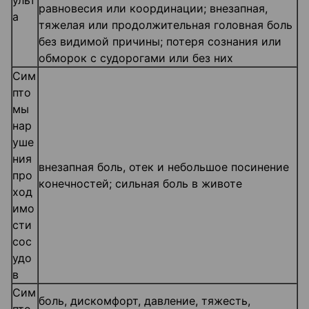
ульт
равновесия или координации; внезапная,
а
тяжелая или продолжительная головная боль
без видимой причины; потеря сознания или
обморок с судорогами или без них
Сим
пто
мы
нар
уше
ния
внезапная боль, отек и небольшое посинение
про
конечностей; сильная боль в животе
ход
имо
сти
сос
удо
в
Сим
боль, дискомфорт, давление, тяжесть,