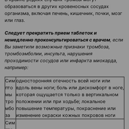
образоваться в других кровеносных сосудах
организма, включая печень, кишечник, почки, мозг
или глаз.
Следует прекратить прием таблеток и
немедленно проконсультироваться с врачом
, если
Вы заметили возможные признаки тромбоза,
тромбоэмболии, инсульта, нарушения
проходимости сосудов или инфаркта миокарда,
например:
Сим
односторонняя отечность всей ноги или
пто
вдоль вены ноги; боль или дискомфорт в ноге,
мы
которая ощущается только в вертикальном
тро
положении или при ходьбе; локальное
мбо
повышение температуры, покраснение или
за
изменение окраски кожных покровов ноги
Сим