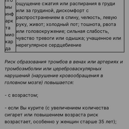
пто
ощущение сжатия или распирания в груди
мы
или за грудиной, дискомфорт с
инф
распространением в спину, челюсть, левую
арк
руку, живот; холодный пот; тошнота, рвота
та
или головокружение; сильная слабость,
мио
чувство тревоги или одышка; учащенное или
кар
нерегулярное сердцебиение
да
Риск образования тромбов в венах или артериях и
тромбоэмболии или цереброваскулярных
нарушений (нарушение кровообращения в
головном мозге) повышается:
- с возрастом;
- если Вы курите (с увеличением количества
сигарет или повышением возраста риск
возрастает, особенно у женщин старше 35 лет);