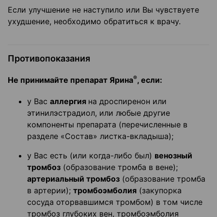
Если улучшение не наступило или Вы чувствуете
ухудшение, необходимо обратиться к врачу.
Противопоказания
®
Не принимайте препарат Ярина
, если:
у Вас
аллергия
на дроспиренон или
этинилэстрадиол, или любые другие
компоненты препарата (перечисленные в
разделе «Состав» листка-вкладыша);
у Вас есть (или когда-либо был)
венозный
тромбоз
(образование тромба в вене);
артериальный тромбоз
(образование тромба
в артерии);
тромбоэмболия
(закупорка
сосуда оторвавшимся тромбом) в том числе
тромбоз глубоких вен, тромбоэмболия