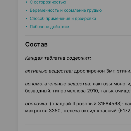
С осторожностью
Беременность и кормление грудью
Способ применения и дозировка
Побочное действие
Состав
Каждая таблетка содержит:
активные вещества:
дроспиренон 3мг, этини
вспомогательные вещества:
лактозы моногид
безводный, гипромеллоза 2910, тальк очище
оболочка:
(опадрай II розовый 31F84568): ла
макрогол 3350, железа оксид красный (Е172)