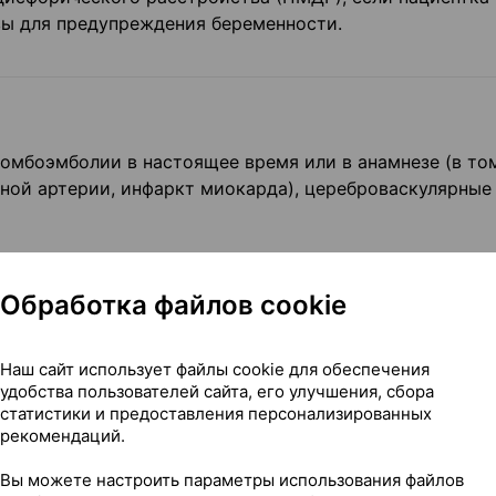
вы для предупреждения беременности.
омбоэмболии в настоящее время или в анамнезе (в том
чной артерии, инфаркт миокарда), цереброваскулярные
том числе, транзиторные ишемические атаки, стенокар
Обработка файлов cookie
имптомами в настоящее время или в анамнезе.
Наш сайт использует файлы cookie для обеспечения
ниями.
удобства пользователей сайта, его улучшения, сбора
статистики и предоставления персонализированных
иска венозного или артериального тромбоза, в том ч
рекомендаций.
а сердца; фибрилляция предсердий; заболевания сосу
Вы можете настроить параметры использования файлов
еконтролируемая артериальная гипертензия; серьезное