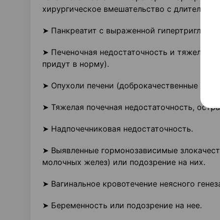
хирургическое вмешательство с длительной 
➤ Панкреатит с выраженной гипертриглицер
➤ Печеночная недостаточность и тяжелые за
придут в норму).
➤ Опухоли печени (доброкачественные или з
➤ Тяжелая почечная недостаточность, остра
➤ Надпочечниковая недостаточность.
➤ Выявленные гормонозависимые злокачеств
молочных желез) или подозрение на них.
➤ Вагинальное кровотечение неясного генез
➤ Беременность или подозрение на нее.