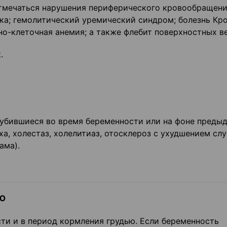
отмечаться нарушения периферического кровообращени
ка; гемолитический уремический синдром; болезнь Кро
о-клеточная анемия; а также флебит поверхностных ве
.
губившиеся во время беременности или на фоне преды
а, холестаз, холелитиаз, отосклероз с ухудшением слу
ама).
ю
ти и в период кормления грудью. Если беременность