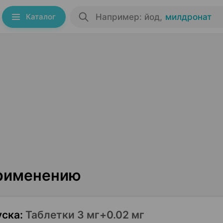
Каталог
Например: йод
,
милдронат
применению
уска
:
Таблетки 3 мг+0.02 мг