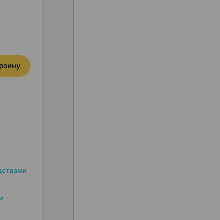
орзину
дствами
и