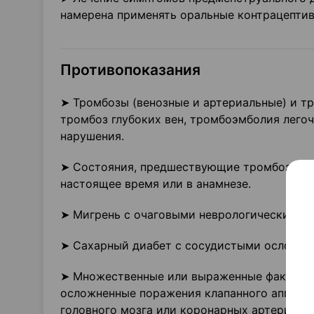
намерена применять оральные контрацепти
Противопоказания
➤ Тромбозы (венозные и артериальные) и тр
тромбоз глубоких вен, тромбоэмболия лего
нарушения.
➤ Состояния, предшествующие тромбозу (в 
настоящее время или в анамнезе.
➤ Мигрень с очаговыми неврологическими с
➤ Сахарный диабет с сосудистыми осложне
➤ Множественные или выраженные факторы р
осложненные поражения клапанного аппарат
головного мозга или коронарных артерий; н