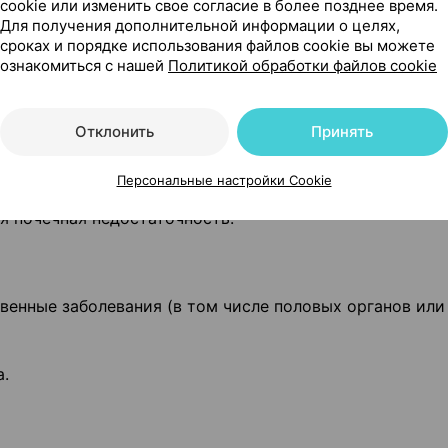
cookie или изменить свое согласие в более позднее время.
иммобилизацией; курение в возрасте старше 35 лет.
Для получения дополнительной информации о целях,
сроках и порядке использования файлов cookie вы можете
идемией в настоящее время или в анамнезе.
ознакомиться с нашей
Политикой обработки файлов cookie
болевания печени (до тех пор, пока печеночные тесты
Отклонить
Принять
локачественные) в настоящее время или в анамнезе.
Персональные настройки Cookie
я почечная недостаточность.
енные заболевания (в том числе половых органов или
а.