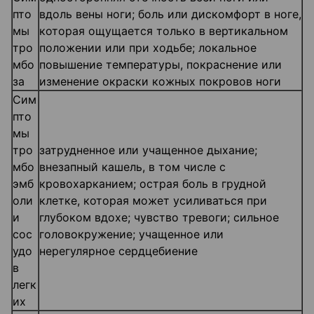
пто
вдоль вены ноги; боль или дискомфорт в ноге,
мы
которая ощущается только в вертикальном
тро
положении или при ходьбе; локальное
мбо
повышение температуры, покраснение или
за
изменение окраски кожных покровов ноги
Сим
пто
мы
тро
затрудненное или учащенное дыхание;
мбо
внезапный кашель, в том числе с
эмб
кровохарканием; острая боль в грудной
оли
клетке, которая может усиливаться при
и
глубоком вдохе; чувство тревоги; сильное
сос
головокружение; учащенное или
удо
нерегулярное сердцебиение
в
легк
их