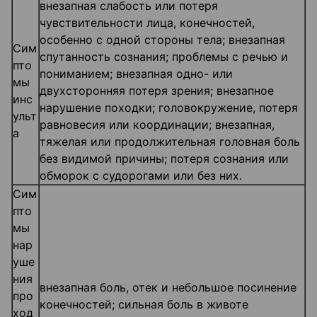
внезапная слабость или потеря
чувствительности лица, конечностей,
особенно с одной стороны тела; внезапная
Сим
спутанность сознания; проблемы с речью и
пто
пониманием; внезапная одно- или
мы
двухсторонняя потеря зрения; внезапное
инс
нарушение походки; головокружение, потеря
ульт
равновесия или координации; внезапная,
а
тяжелая или продолжительная головная боль
без видимой причины; потеря сознания или
обморок с судорогами или без них.
Сим
пто
мы
нар
уше
ния
внезапная боль, отек и небольшое посинение
про
конечностей; сильная боль в животе
ход