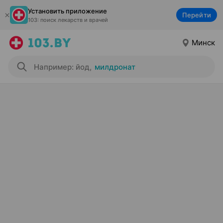
Установить приложение
Перейти
103: поиск лекарств и врачей
Минск
Например: йод
,
милдронат