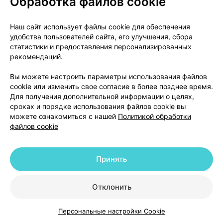
Обработка файлов cookie
предшествующего применения половых гормонов
возникали следующие состояния: желтуха и/или
Наш сайт использует файлы cookie для обеспечения
зуд, связанные с холестазом (блокировка потока
удобства пользователей сайта, его улучшения, сбора
желчи); образование камней в желчном пузыре;
статистики и предоставления персонализированных
порфирия (наследственное нарушение пигментного
рекомендаций.
обмена); системная красная волчанка
(хроническое аутоиммунное заболевание);
Вы можете настроить параметры использования файлов
cookie или изменить свое согласие в более позднее время.
гемолитико-уремический синдром (нарушение
Для получения дополнительной информации о целях,
свертываемости крови); хорея Сиденгама
сроках и порядке использования файлов cookie вы
(неврологическое заболевание), герпес во время
можете ознакомиться с нашей
Политикой обработки
беременности; потеря слуха, связанная с
файлов cookie
отосклерозом;
- на фоне приема препарата Джес® наблюдается
Принять
ухудшение течения эпилепсии, болезни Крона и
язвенного колита (воспалительное заболевание
Отклонить
кишечника);
Персональные настройки Cookie
- наследственный и приобретенный
Каталог
Корзина
Избранное
Профиль