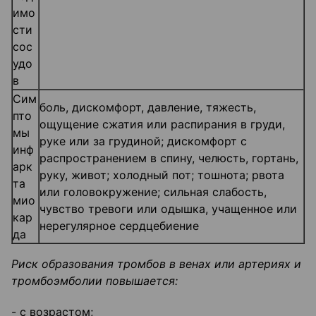
имо
сти
сос
удо
в
Сим
боль, дискомфорт, давление, тяжесть,
пто
ощущение сжатия или распирания в груди,
мы
руке или за грудиной; дискомфорт с
инф
распространением в спину, челюсть, гортань,
арк
руку, живот; холодный пот; тошнота; рвота
та
или головокружение; сильная слабость,
мио
чувство тревоги или одышка, учащенное или
кар
нерегулярное сердцебиение
да
Риск образования тромбов в венах или артериях и
тромбоэмболии повышается:
- с возрастом;