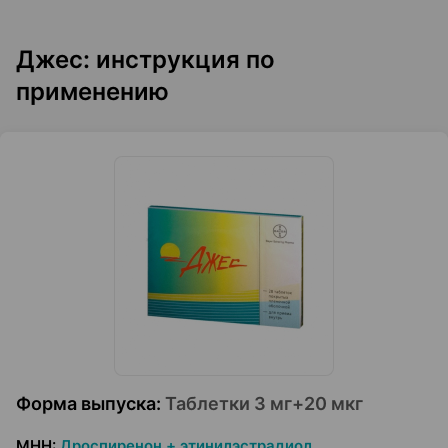
Джес: инструкция по
применению
Форма выпуска
:
Таблетки 3 мг+20 мкг
МНН
:
Дроспиренон + этинилэстрадиол