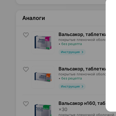
Аналоги
Вальсакор, таблетки
,
16
покрытые пленочной оболочкой,
•
без рецепта
Инструкция
Вальсакор, таблетки
,
80
покрытые пленочной оболочкой,
•
без рецепта
Инструкция
Вальсакор н160, таблет
×
30
покрытые пленочной оболочкой,