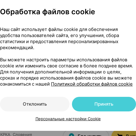
Обработка файлов cookie
Наш сайт использует файлы cookie для обеспечения
удобства пользователей сайта, его улучшения, сбора
24,04 — 30
0 мг
×
30
статистики и предоставления персонализированных
КРКА
, Словения
рекомендаций.
Где купить
В к
Вы можете настроить параметры использования файлов
cookie или изменить свое согласие в более позднее время.
Для получения дополнительной информации о целях,
сроках и порядке использования файлов cookie вы можете
18,06 — 22
 мг
×
30
ознакомиться с нашей
Политикой обработки файлов cookie
КРКА
, Словения
Где купить
В к
Отклонить
Принять
Персональные настройки Cookie
25,04 — 27
ки
,
160 мг + 12.5 мг
КРКА
, Словения