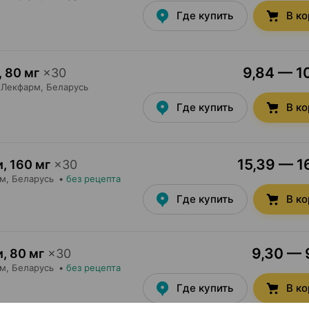
Где купить
В к
9,84 — 10
,
80 мг
×
30
Лекфарм
, Беларусь
Где купить
В к
15,39 — 16
и
,
160 мг
×
30
рм
, Беларусь
•
без рецепта
Где купить
В к
9,30 — 9
и
,
80 мг
×
30
рм
, Беларусь
•
без рецепта
Где купить
В к