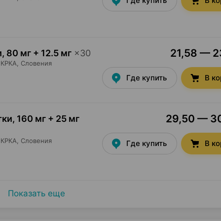
Где купить
В к
21,58 — 2
и
,
80 мг + 12.5 мг
×
30
КРКА
, Словения
Где купить
В к
29,50 — 30
тки
,
160 мг + 25 мг
КРКА
, Словения
Где купить
В к
Показать еще