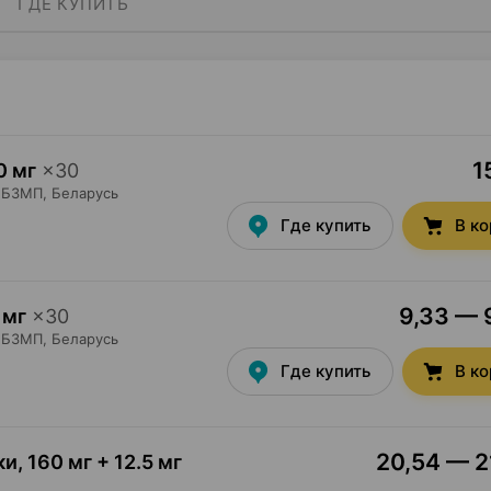
ГДЕ КУПИТЬ
1
0 мг
×
30
БЗМП
, Беларусь
Где купить
В к
9,33 — 9
 мг
×
30
БЗМП
, Беларусь
Где купить
В к
20,54 — 21
ки
,
160 мг + 12.5 мг